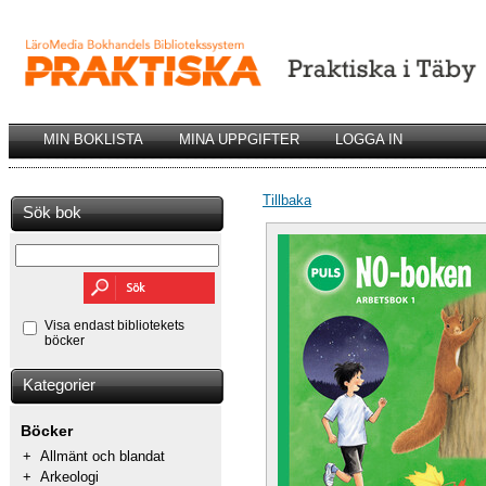
MIN BOKLISTA
MINA UPPGIFTER
LOGGA IN
Tillbaka
Sök bok
Visa endast bibliotekets
böcker
Kategorier
Böcker
+
Allmänt och blandat
+
Arkeologi