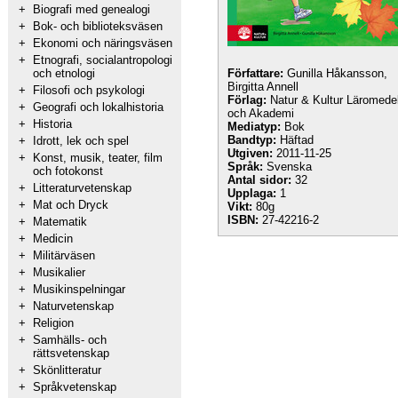
+
Biografi med genealogi
+
Bok- och biblioteksväsen
+
Ekonomi och näringsväsen
+
Etnografi, socialantropologi
och etnologi
Författare:
Gunilla Håkansson,
Birgitta Annell
+
Filosofi och psykologi
Förlag:
Natur & Kultur Läromede
+
Geografi och lokalhistoria
och Akademi
+
Historia
Mediatyp:
Bok
Bandtyp:
Häftad
+
Idrott, lek och spel
Utgiven:
2011-11-25
+
Konst, musik, teater, film
Språk:
Svenska
och fotokonst
Antal sidor:
32
+
Litteraturvetenskap
Upplaga:
1
+
Mat och Dryck
Vikt:
80g
ISBN:
27-42216-2
+
Matematik
+
Medicin
+
Militärväsen
+
Musikalier
+
Musikinspelningar
+
Naturvetenskap
+
Religion
+
Samhälls- och
rättsvetenskap
+
Skönlitteratur
+
Språkvetenskap