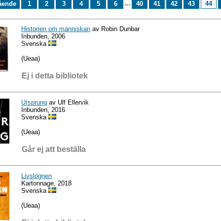
...
ående
1
2
3
4
5
6
40
41
42
43
44
Historien om människan
av Robin Dunbar
Inbunden, 2006
Svenska
(Ueaa)
Ej i detta bibliotek
Ursprung
av Ulf Ellervik
Inbunden, 2016
Svenska
(Ueaa)
Går ej att beställa
Livslögnen
Kartonnage, 2018
Svenska
(Ueaa)