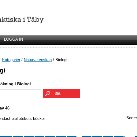
LOGGA IN
r:
Kategorier
/
Naturvetenskap
/ Biologi
gi
sökning i Biologi
av 46
Sorter
endast bibliotekets böcker