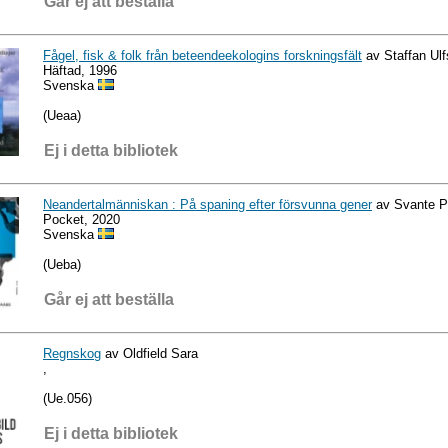
Går ej att beställa
Fågel, fisk & folk från beteendeekologins forskningsfält
av Staffan Ulf
Häftad, 1996
Svenska
(Ueaa)
Ej i detta bibliotek
Neandertalmänniskan : På spaning efter försvunna gener
av Svante 
Pocket, 2020
Svenska
(Ueba)
Går ej att beställa
Regnskog
av Oldfield Sara
,
(Ue.056)
Ej i detta bibliotek