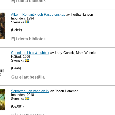
Ej i detta bibliotek
Alkemi Romantik och Rasvetenskap
av Hertha Hanson
Inbunden, 1994
Svenska
(Ueb:k)
Ej i detta bibliotek
Genetiken i bild & bubblor
av Larry Gonick, Mark Wheelis
Häftad, 1996
Svenska
(Ueab)
Går ej att beställa
Sötvatten : en värld av liv
av Johan Hammar
Inbunden, 2018
Svenska
(Ue.084)