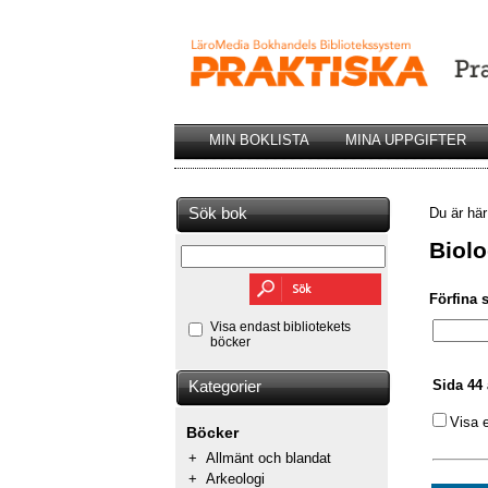
MIN BOKLISTA
MINA UPPGIFTER
Sök bok
Du är hä
Biolo
Förfina 
Visa endast bibliotekets
böcker
Sida 44 
Kategorier
Visa 
Böcker
+
Allmänt och blandat
+
Arkeologi