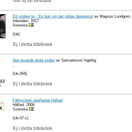
Går ej att beställa
Ett vildare liv : En bok om det vildas återkomst
av Magnus Lundgren, 
Inbunden, 2017
Svenska
(Ue)
Ej i detta bibliotek
Den levande döda veden
av Samuelsson Ingelög
,
(Ue.056)
Ej i detta bibliotek
Fältnyckeln dagfjärilar Häftad
Häftad, 2006
Svenska
(Ue.07-c)
Ej i detta bibliotek