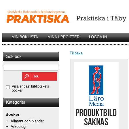
MIN BOKLISTA
MINA UPPGIFTER
LOGGA IN
Tillbaka
Sök bok
Visa endast bibliotekets
böcker
Kategorier
Böcker
+
Allmänt och blandat
+
Arkeologi