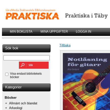
MIN BOKLISTA
MINA UPPGIFTER
LOGGA IN
Tillbaka
Sök bok
Visa endast bibliotekets
böcker
Kategorier
Böcker
+
Allmänt och blandat
+
Arkeologi