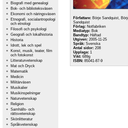
+
Biografi med genealogi
+
Bok- och biblioteksväsen
+
Ekonomi och näringsväsen
Författare:
Börje Sandquist, Börj
+
Etnografi, socialantropologi
Sandquist
och etnologi
Förlag:
Notfabriken
+
Filosofi och psykologi
Mediatyp:
Bok
+
Geografi och lokalhistoria
Bandtyp:
Häftad
Utgiven:
2005-11-25
+
Historia
Språk:
Svenska
+
Idrott, lek och spel
Antal sidor:
208
+
Konst, musik, teater, film
Upplaga:
1
och fotokonst
Vikt:
689g
+
Litteraturvetenskap
ISBN:
85041-87-9
+
Mat och Dryck
+
Matematik
+
Medicin
+
Militärväsen
+
Musikalier
+
Musikinspelningar
+
Naturvetenskap
+
Religion
+
Samhälls- och
rättsvetenskap
+
Skönlitteratur
+
Språkvetenskap