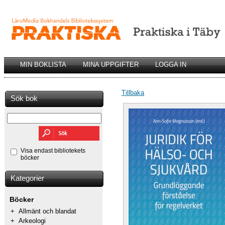
MIN BOKLISTA
MINA UPPGIFTER
LOGGA IN
Tillbaka
Sök bok
Visa endast bibliotekets
böcker
Kategorier
Böcker
+
Allmänt och blandat
+
Arkeologi