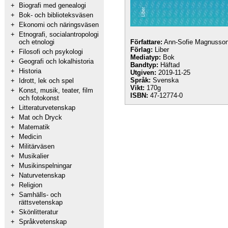
+
Biografi med genealogi
+
Bok- och biblioteksväsen
+
Ekonomi och näringsväsen
+
Etnografi, socialantropologi
och etnologi
Författare:
Ann-Sofie Magnusso
Förlag:
Liber
+
Filosofi och psykologi
Mediatyp:
Bok
+
Geografi och lokalhistoria
Bandtyp:
Häftad
+
Historia
Utgiven:
2019-11-25
Språk:
Svenska
+
Idrott, lek och spel
Vikt:
170g
+
Konst, musik, teater, film
ISBN:
47-12774-0
och fotokonst
+
Litteraturvetenskap
+
Mat och Dryck
+
Matematik
+
Medicin
+
Militärväsen
+
Musikalier
+
Musikinspelningar
+
Naturvetenskap
+
Religion
+
Samhälls- och
rättsvetenskap
+
Skönlitteratur
+
Språkvetenskap