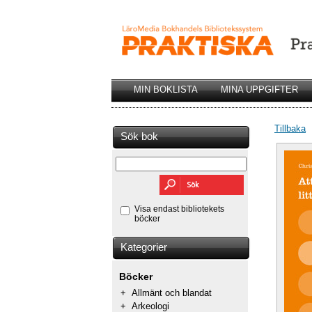
MIN BOKLISTA
MINA UPPGIFTER
Tillbaka
Sök bok
Visa endast bibliotekets
böcker
Kategorier
Böcker
+
Allmänt och blandat
+
Arkeologi