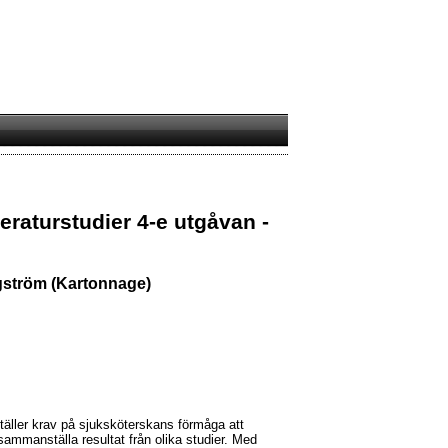
teraturstudier 4-e utgåvan -
gström (Kartonnage)
äller krav på sjuksköterskans förmåga att
ammanställa resultat från olika studier. Med