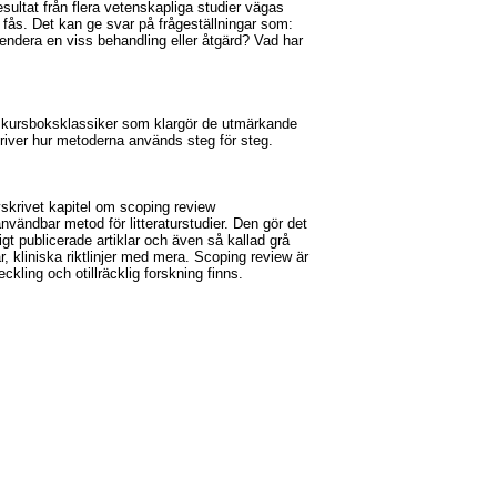
esultat från flera vetenskapliga studier vägas
ås. Det kan ge svar på frågeställningar som:
endera en viss behandling eller åtgärd? Vad har
 kursboksklassiker som klargör de utmärkande
skriver hur metoderna används steg för steg.
yskrivet kapitel om scoping review
användbar metod för litteraturstudier. Den gör det
igt publicerade artiklar och även så kallad grå
gar, kliniska riktlinjer med mera. Scoping review är
ckling och otillräcklig forskning finns.