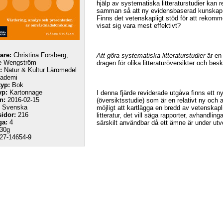
hjälp av systematiska litteraturstudier kan r
samman så att ny evidensbaserad kunskap f
Finns det vetenskapligt stöd för att rekomm
visat sig vara mest effektivt?
tare:
Christina Forsberg,
Att göra systematiska litteraturstudier
är en
e Wengström
dragen för olika litteraturöversikter och be
:
Natur & Kultur Läromedel
kademi
yp:
Bok
yp:
Kartonnage
I denna fjärde reviderade utgåva finns ett n
n:
2016-02-15
(översiktsstudie) som är en relativt ny och 
Svenska
möjligt att kartlägga en bredd av vetenskapl
sidor:
216
litteratur, det vill säga rapporter, avhandlin
ga:
4
särskilt användbar då ett ämne är under utve
30g
27-14654-9