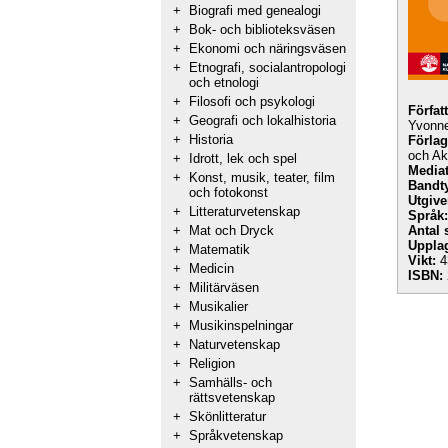
+
Biografi med genealogi
+
Bok- och biblioteksväsen
+
Ekonomi och näringsväsen
+
Etnografi, socialantropologi
och etnologi
+
Filosofi och psykologi
Förfat
+
Geografi och lokalhistoria
Yvonn
+
Historia
Förlag
och A
+
Idrott, lek och spel
Mediat
+
Konst, musik, teater, film
Bandt
och fotokonst
Utgive
+
Litteraturvetenskap
Språk:
+
Mat och Dryck
Antal 
Uppla
+
Matematik
Vikt:
4
+
Medicin
ISBN:
+
Militärväsen
+
Musikalier
+
Musikinspelningar
+
Naturvetenskap
+
Religion
+
Samhälls- och
rättsvetenskap
+
Skönlitteratur
+
Språkvetenskap