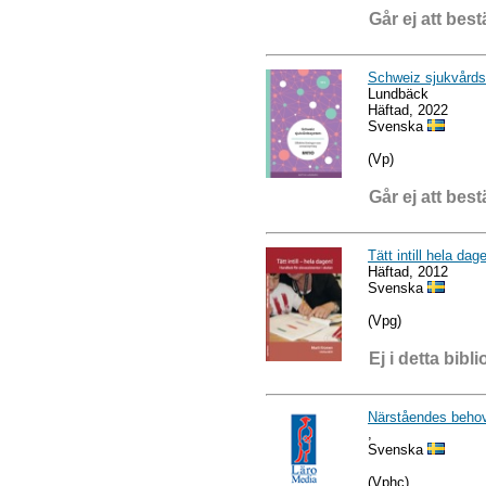
Går ej att best
Schweiz sjukvårdss
Lundbäck
Häftad, 2022
Svenska
(Vp)
Går ej att best
Tätt intill hela da
Häftad, 2012
Svenska
(Vpg)
Ej i detta bibli
Närståendes beho
,
Svenska
(Vphc)