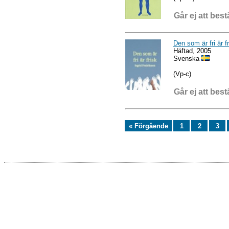
Går ej att best
Den som är fri är f
Häftad, 2005
Svenska
(Vp-c)
Går ej att best
« Förgående
1
2
3