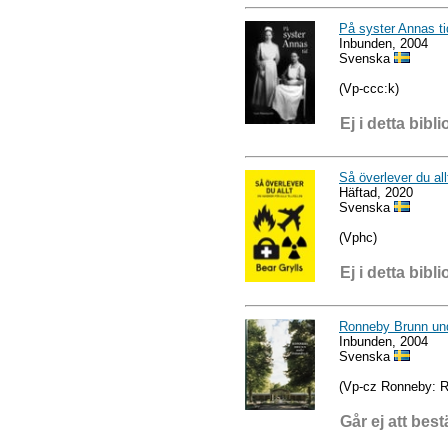
På syster Annas ti
Inbunden, 2004
Svenska
(Vp-ccc:k)
Ej i detta bibli
Så överlever du allt
Häftad, 2020
Svenska
(Vphc)
Ej i detta bibli
Ronneby Brunn und
Inbunden, 2004
Svenska
(Vp-cz Ronneby: R
Går ej att best