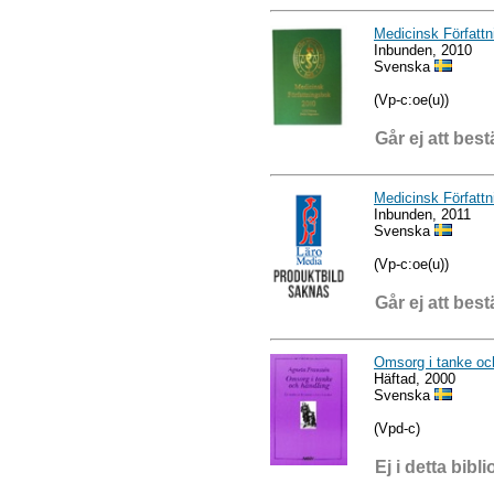
Medicinsk Författ
Inbunden, 2010
Svenska
(Vp-c:oe(u))
Går ej att best
Medicinsk Författ
Inbunden, 2011
Svenska
(Vp-c:oe(u))
Går ej att best
Omsorg i tanke och
Häftad, 2000
Svenska
(Vpd-c)
Ej i detta bibli