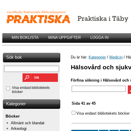
MIN BOKLISTA
MINA UPPGIFTER
LOGGA IN
Sök bok
Du är här:
Kategorier
/
Medicin
/ Hä
Hälsovård och sjuk
Förfina sökning i Hälsovård och 
Visa endast bibliotekets
böcker
Sida 41 av 45
Kategorier
Visa endast bibliotekets böcker
Böcker
+
Allmänt och blandat
+
Arkeologi