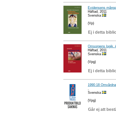
Evidensens många
Häftad, 2011
Svenska
(Vp)
Ej i detta bibli
Omsorgens logik. A
Häftad, 2011
Svenska
(Vpg)
Ej i detta bibli
1990:18 Omvårdnad
,
Svenska
(Vpg)
Går ej att best