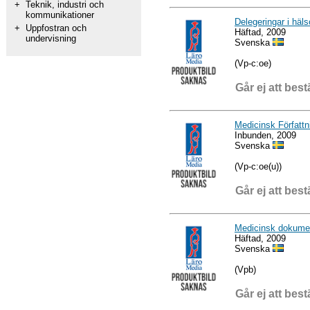
+
Teknik, industri och
kommunikationer
Delegeringar i häl
+
Uppfostran och
Häftad, 2009
undervisning
Svenska
(Vp-c:oe)
Går ej att best
Medicinsk Författ
Inbunden, 2009
Svenska
(Vp-c:oe(u))
Går ej att best
Medicinsk dokumen
Häftad, 2009
Svenska
(Vpb)
Går ej att best