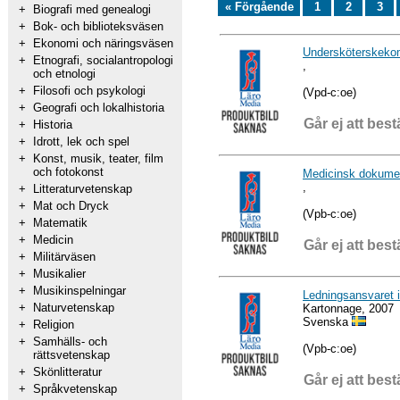
« Förgående
1
2
3
+
Biografi med genealogi
+
Bok- och biblioteksväsen
+
Ekonomi och näringsväsen
Undersköterskekom
+
Etnografi, socialantropologi
,
och etnologi
+
Filosofi och psykologi
(Vpd-c:oe)
+
Geografi och lokalhistoria
Går ej att best
+
Historia
+
Idrott, lek och spel
+
Konst, musik, teater, film
och fotokonst
Medicinsk dokume
,
+
Litteraturvetenskap
+
Mat och Dryck
(Vpb-c:oe)
+
Matematik
+
Medicin
Går ej att best
+
Militärväsen
+
Musikalier
+
Musikinspelningar
Ledningsansvaret i
+
Naturvetenskap
Kartonnage, 2007
Svenska
+
Religion
+
Samhälls- och
(Vpb-c:oe)
rättsvetenskap
+
Skönlitteratur
Går ej att best
+
Språkvetenskap