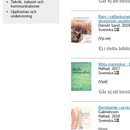
Går ej att best
+
Teknik, industri och
kommunikationer
+
Uppfostran och
undervisning
Barn i välfärdssta
ekonomisk utsatthe
Danskt band, 2019
Svenska
(Vp:oe)
Ej i detta bibli
Möta människor : 
Häftad, 2017
Svenska
(Vpd)
Går ej att best
Bemötande i psykia
Gabrielsson
Häftad, 2018
Svenska
(Vpg)