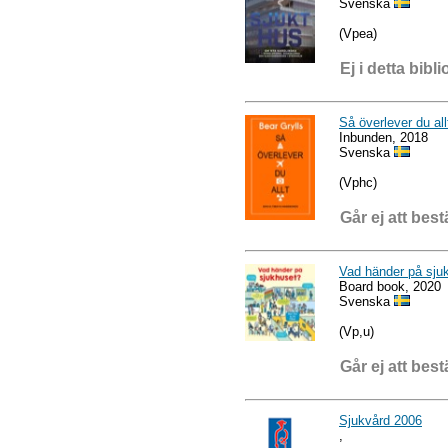
Svenska
(Vpea)
Ej i detta bibli
Så överlever du al
Inbunden, 2018
Svenska
(Vphc)
Går ej att best
Vad händer på sju
Board book, 2020
Svenska
(Vp,u)
Går ej att best
Sjukvård 2006
,