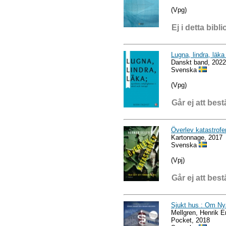
(Vpg)
Ej i detta bibli
Lugna, lindra, läka
Danskt band, 2022
Svenska
(Vpg)
Går ej att best
Överlev katastrofen
Kartonnage, 2017
Svenska
(Vpj)
Går ej att best
Sjukt hus : Om Nya
Mellgren, Henrik E
Pocket, 2018