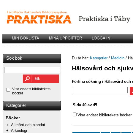
MIN BOKLISTA
MINA UPPGIFTER
LOGGA IN
Sök bok
Du är här:
Kategorier
/
Medicin
/ Hä
Hälsovård och sjuk
Förfina sökning i Hälsovård och 
Visa endast bibliotekets
böcker
Sida 40 av 45
Kategorier
Visa endast bibliotekets böcker
Böcker
+
Allmänt och blandat
+
Arkeologi