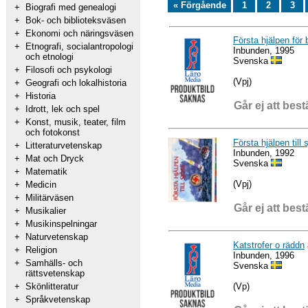
« Förgående
1
2
3
+
Biografi med genealogi
+
Bok- och biblioteksväsen
+
Ekonomi och näringsväsen
Första hjälpen för 
+
Etnografi, socialantropologi
Inbunden, 1995
och etnologi
Svenska
+
Filosofi och psykologi
(Vpj)
+
Geografi och lokalhistoria
+
Historia
Går ej att best
+
Idrott, lek och spel
+
Konst, musik, teater, film
och fotokonst
Första hjälpen till 
+
Litteraturvetenskap
Inbunden, 1992
+
Mat och Dryck
Svenska
+
Matematik
(Vpj)
+
Medicin
+
Militärväsen
Går ej att best
+
Musikalier
+
Musikinspelningar
+
Naturvetenskap
Katstrofer o räddn
+
Religion
Inbunden, 1996
+
Samhälls- och
Svenska
rättsvetenskap
(Vp)
+
Skönlitteratur
+
Språkvetenskap