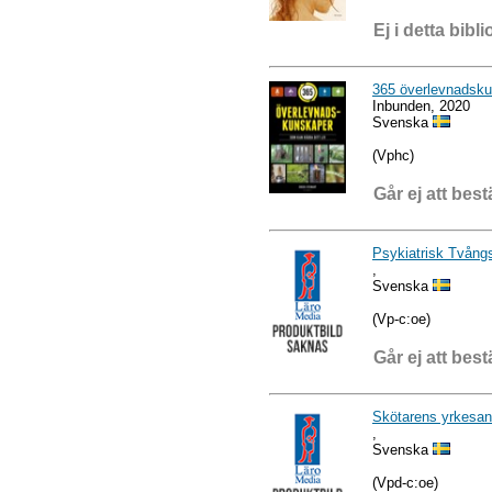
Ej i detta bibli
365 överlevnadskun
Inbunden, 2020
Svenska
(Vphc)
Går ej att best
Psykiatrisk Tvång
,
Svenska
(Vp-c:oe)
Går ej att best
Skötarens yrkesan
,
Svenska
(Vpd-c:oe)