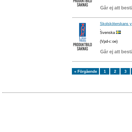
Går ej att best
Skolsköterskans y
,
Svenska
(Vpd-c:oe)
Går ej att best
« Förgående
1
2
3