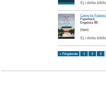
Ej i detta bibli
Caring for Patients
Paperback,
Engelska
(Vpm)
Ej i detta bibli
« Förgående
1
2
3