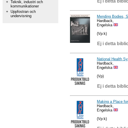
Ej i detta bibli
+
Teknik, industri och
kommunikationer
+
Uppfostran och
undervisning
Mending Bodies, S
Hardback,
Engelska
(Vp:k)
Ej i detta bibli
National Health S
Hardback,
Engelska
(Vp)
Ej i detta bibli
Making a Place fo
Hardback,
Engelska
(Vp:k)