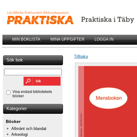
MIN BOKLISTA
MINA UPPGIFTER
LOGGA IN
Tillbaka
Sök bok
Visa endast bibliotekets
böcker
Kategorier
Böcker
+
Allmänt och blandat
+
Arkeologi