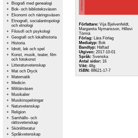
+
Biografi med genealogi
+
Bok- och biblioteksväsen
+
Ekonomi och näringsväsen
+
Etnografi, socialantropologi
Författare:
Vija Bjelvenfeldt,
och etnologi
Margareta Nymansson, Hillevi
+
Filosofi och psykologi
Törmä
+
Geografi och lokalhistoria
Förlag:
Lära Förlag
Mediatyp:
Bok
+
Historia
Bandtyp:
Häftad
+
Idrott, lek och spel
Utgiven:
2017-10-01
+
Konst, musik, teater, film
Språk:
Svenska
och fotokonst
Antal sidor:
16
+
Litteraturvetenskap
Vikt:
48g
ISBN:
88621-17-7
+
Mat och Dryck
+
Matematik
+
Medicin
+
Militärväsen
+
Musikalier
+
Musikinspelningar
+
Naturvetenskap
+
Religion
+
Samhälls- och
rättsvetenskap
+
Skönlitteratur
+
Språkvetenskap