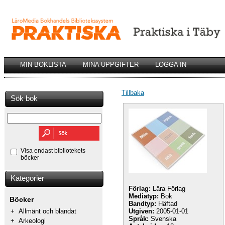
MIN BOKLISTA
MINA UPPGIFTER
LOGGA IN
Tillbaka
Sök bok
Visa endast bibliotekets
böcker
Kategorier
Förlag:
Lära Förlag
Mediatyp:
Bok
Böcker
Bandtyp:
Häftad
+
Allmänt och blandat
Utgiven:
2005-01-01
Språk:
Svenska
+
Arkeologi