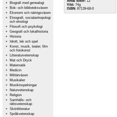
Antal sidor:
12
+
Biografi med genealogi
Vikt:
74g
+
Bok- och biblioteksväsen
ISBN:
87139-68-0
+
Ekonomi och näringsväsen
+
Etnografi, socialantropologi
och etnologi
+
Filosofi och psykologi
+
Geografi och lokalhistoria
+
Historia
+
Idrott, lek och spel
+
Konst, musik, teater, film
och fotokonst
+
Litteraturvetenskap
+
Mat och Dryck
+
Matematik
+
Medicin
+
Militärväsen
+
Musikalier
+
Musikinspelningar
+
Naturvetenskap
+
Religion
+
Samhälls- och
rättsvetenskap
+
Skönlitteratur
+
Språkvetenskap