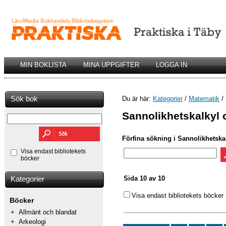
MIN BOKLISTA
MINA UPPGIFTER
LOGGA IN
Sök bok
Du är här:
Kategorier
/
Matematik
/ 
Sannolikhetskalkyl 
Förfina sökning i Sannolikhetska
Visa endast bibliotekets
böcker
Sida 10 av 10
Kategorier
Visa endast bibliotekets böcker
Böcker
+
Allmänt och blandat
+
Arkeologi