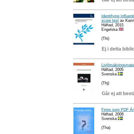
Identifying Influe
score test
av Karin
Häftad, 2015
Engelska
(Thi)
Ej i detta bibli
Livförsäkringsmat
Häftad, 2005
Svenska
(Thj)
Går ej att best
Finns som PDF Är 
Häftad, 2008
Svenska
(Tha)