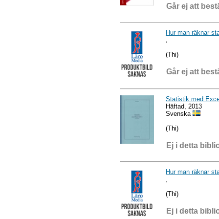
Går ej att best
Hur man räknar sta
,
(Thi)
Går ej att best
Statistik med Exc
Häftad, 2013
Svenska
(Thi)
Ej i detta bibli
Hur man räknar sta
,
(Thi)
Ej i detta bibli