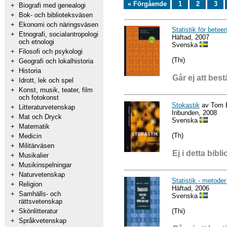
« Förgående
1
2
3
+
Biografi med genealogi
+
Bok- och biblioteksväsen
+
Ekonomi och näringsväsen
Statistik för betee
+
Etnografi, socialantropologi
Häftad, 2007
och etnologi
Svenska
+
Filosofi och psykologi
(Thi)
+
Geografi och lokalhistoria
+
Historia
Går ej att best
+
Idrott, lek och spel
+
Konst, musik, teater, film
och fotokonst
Stokastik
av Tom B
+
Litteraturvetenskap
Inbunden, 2008
+
Mat och Dryck
Svenska
+
Matematik
(Th)
+
Medicin
+
Militärväsen
Ej i detta bibli
+
Musikalier
+
Musikinspelningar
+
Naturvetenskap
Statistik - metoder
+
Religion
Häftad, 2006
+
Samhälls- och
Svenska
rättsvetenskap
(Thi)
+
Skönlitteratur
+
Språkvetenskap