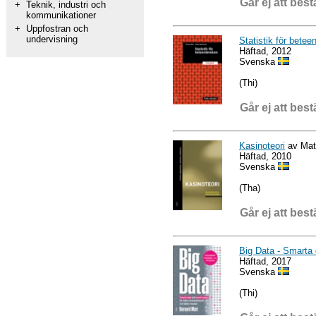
Går ej att best
+
Teknik, industri och
kommunikationer
+
Uppfostran och
undervisning
Statistik för betee
Häftad, 2012
Svenska
(Thi)
Går ej att best
Kasinoteori
av Math
Häftad, 2010
Svenska
(Tha)
Går ej att best
Big Data - Smarta 
Häftad, 2017
Svenska
(Thi)