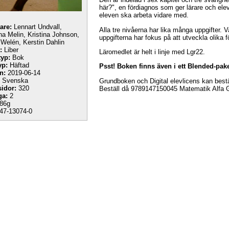
här?", en fördiagnos som ger lärare och ele
eleven ska arbeta vidare med.
tare:
Lennart Undvall,
Alla tre nivåerna har lika många uppgifter. V
ina Melin, Kristina Johnson,
uppgifterna har fokus på att utveckla olika 
Welén, Kerstin Dahlin
:
Liber
Läromedlet är helt i linje med Lgr22.
yp:
Bok
yp:
Häftad
Psst! Boken finns även i ett Blended-pak
n:
2019-06-14
Svenska
Grundboken och Digital elevlicens kan bestäl
sidor:
320
Beställ då 9789147150045 Matematik Alfa Gr
ga:
2
86g
47-13074-0