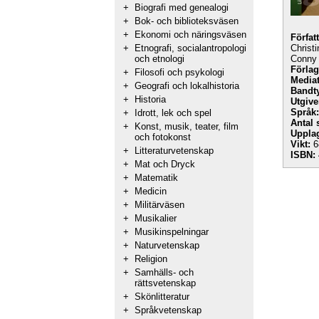
+
Biografi med genealogi
+
Bok- och biblioteksväsen
+
Ekonomi och näringsväsen
Förfat
+
Etnografi, socialantropologi
Christ
och etnologi
Conny 
Förlag
+
Filosofi och psykologi
Mediat
+
Geografi och lokalhistoria
Bandt
+
Historia
Utgive
Språk:
+
Idrott, lek och spel
Antal 
+
Konst, musik, teater, film
Uppla
och fotokonst
Vikt:
6
+
Litteraturvetenskap
ISBN:
+
Mat och Dryck
+
Matematik
+
Medicin
+
Militärväsen
+
Musikalier
+
Musikinspelningar
+
Naturvetenskap
+
Religion
+
Samhälls- och
rättsvetenskap
+
Skönlitteratur
+
Språkvetenskap