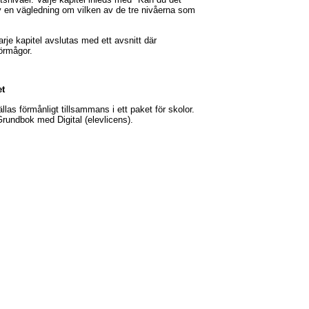
v en vägledning om vilken av de tre nivåerna som
arje kapitel avslutas med ett avsnitt där
förmågor.
et
las förmånligt tillsammans i ett paket för skolor.
undbok med Digital (elevlicens).