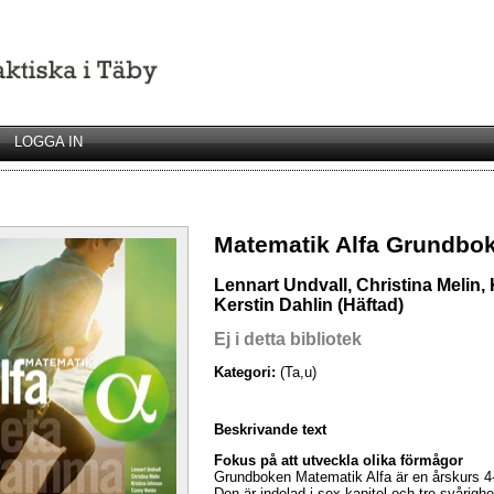
LOGGA IN
Matematik Alfa Grundbok
Lennart Undvall, Christina Melin
Kerstin Dahlin (Häftad)
Ej i detta bibliotek
Kategori:
(Ta,u)
Beskrivande text
Fokus på att utveckla olika förmågor
Grundboken Matematik Alfa är en årskurs 4
Den är indelad i sex kapitel och tre svårigh