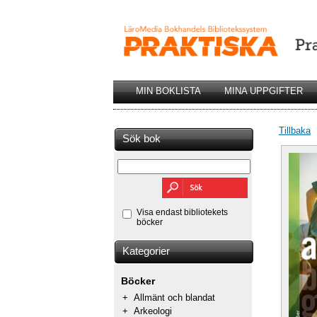
MIN BOKLISTA
MINA UPPGIFTER
Tillbaka
Sök bok
Visa endast bibliotekets
böcker
Kategorier
Böcker
+
Allmänt och blandat
+
Arkeologi