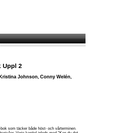
 Uppl 2
, Kristina Johnson, Conny Welén,
-bok som täcker både höst- och vårterminen.
etsnivåer. Varje kapitel inleds med "Kan du det