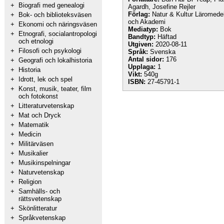
+
Biografi med genealogi
Agardh, Josefine Rejler
Förlag:
Natur & Kultur Läromede
+
Bok- och biblioteksväsen
och Akademi
+
Ekonomi och näringsväsen
Mediatyp:
Bok
+
Etnografi, socialantropologi
Bandtyp:
Häftad
och etnologi
Utgiven:
2020-08-11
+
Filosofi och psykologi
Språk:
Svenska
Antal sidor:
176
+
Geografi och lokalhistoria
Upplaga:
1
+
Historia
Vikt:
540g
+
Idrott, lek och spel
ISBN:
27-45791-1
+
Konst, musik, teater, film
och fotokonst
+
Litteraturvetenskap
+
Mat och Dryck
+
Matematik
+
Medicin
+
Militärväsen
+
Musikalier
+
Musikinspelningar
+
Naturvetenskap
+
Religion
+
Samhälls- och
rättsvetenskap
+
Skönlitteratur
+
Språkvetenskap