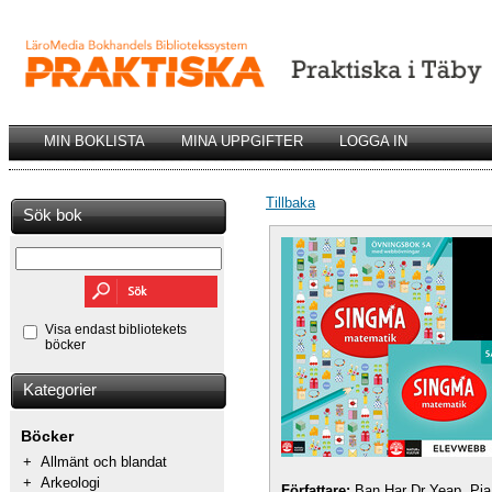
MIN BOKLISTA
MINA UPPGIFTER
LOGGA IN
Tillbaka
Sök bok
Visa endast bibliotekets
böcker
Kategorier
Böcker
+
Allmänt och blandat
+
Arkeologi
Författare:
Ban Har Dr Yeap, Pia