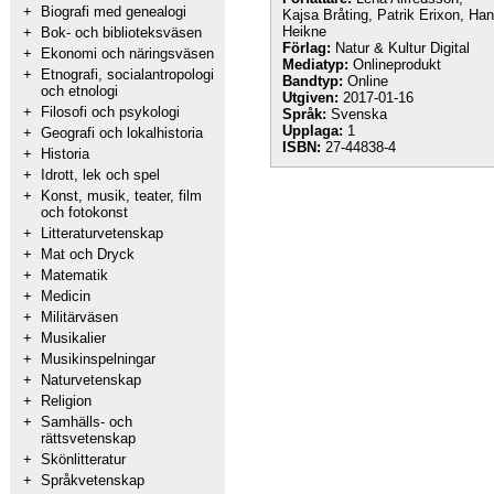
+
Biografi med genealogi
Kajsa Bråting, Patrik Erixon, Ha
Heikne
+
Bok- och biblioteksväsen
Förlag:
Natur & Kultur Digital
+
Ekonomi och näringsväsen
Mediatyp:
Onlineprodukt
+
Etnografi, socialantropologi
Bandtyp:
Online
och etnologi
Utgiven:
2017-01-16
+
Filosofi och psykologi
Språk:
Svenska
Upplaga:
1
+
Geografi och lokalhistoria
ISBN:
27-44838-4
+
Historia
+
Idrott, lek och spel
+
Konst, musik, teater, film
och fotokonst
+
Litteraturvetenskap
+
Mat och Dryck
+
Matematik
+
Medicin
+
Militärväsen
+
Musikalier
+
Musikinspelningar
+
Naturvetenskap
+
Religion
+
Samhälls- och
rättsvetenskap
+
Skönlitteratur
+
Språkvetenskap