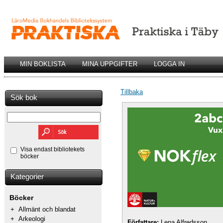
MIN BOKLISTA
MINA UPPGIFTER
LOGGA IN
Tillbaka
Sök bok
Visa endast bibliotekets
böcker
Kategorier
Böcker
+
Allmänt och blandat
+
Arkeologi
Författare:
Lena Alfredsson,