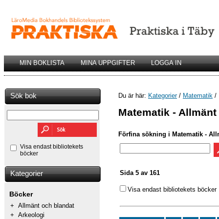
MIN BOKLISTA
MINA UPPGIFTER
LOGGA IN
Sök bok
Du är här:
Kategorier
/
Matematik
/ 
Matematik - Allmänt
Förfina sökning i Matematik - Al
Visa endast bibliotekets
böcker
Sida 5 av 161
Kategorier
Visa endast bibliotekets böcker
Böcker
+
Allmänt och blandat
+
Arkeologi