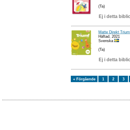
(Ta)
Ej i detta bibli
Matte Direkt Trium
Häftad, 2021
Svenska
(Ta)
Ej i detta bibli
« Förgående
1
2
3