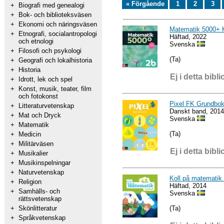
« Förgående
1
2
3
+
Biografi med genealogi
+
Bok- och biblioteksväsen
+
Ekonomi och näringsväsen
Matematik 5000+ 
+
Etnografi, socialantropologi
Häftad, 2022
och etnologi
Svenska
+
Filosofi och psykologi
(Ta)
+
Geografi och lokalhistoria
+
Historia
Ej i detta bibli
+
Idrott, lek och spel
+
Konst, musik, teater, film
och fotokonst
Pixel FK Grundbok
+
Litteraturvetenskap
Danskt band, 2014
+
Mat och Dryck
Svenska
+
Matematik
(Ta)
+
Medicin
+
Militärväsen
Ej i detta bibli
+
Musikalier
+
Musikinspelningar
+
Naturvetenskap
Koll på matematik
+
Religion
Häftad, 2014
+
Samhälls- och
Svenska
rättsvetenskap
(Ta)
+
Skönlitteratur
+
Språkvetenskap