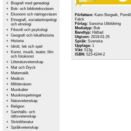
+
Biografi med genealogi
+
Bok- och biblioteksväsen
+
Ekonomi och näringsväsen
Författare:
Karin Bergwik, Pernil
Falck
+
Etnografi, socialantropologi
Förlag:
Sanoma Utbildning
och etnologi
Mediatyp:
Bok
+
Filosofi och psykologi
Bandtyp:
Häftad
+
Geografi och lokalhistoria
Utgiven:
2019-01-25
+
Historia
Språk:
Svenska
Upplaga:
1
+
Idrott, lek och spel
Vikt:
513g
+
Konst, musik, teater, film
ISBN:
523-4244-2
och fotokonst
+
Litteraturvetenskap
+
Mat och Dryck
+
Matematik
+
Medicin
+
Militärväsen
+
Musikalier
+
Musikinspelningar
+
Naturvetenskap
+
Religion
+
Samhälls- och
rättsvetenskap
+
Skönlitteratur
+
Språkvetenskap