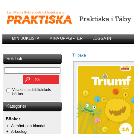
MIN BOKLISTA
MINA UPPGIFTER
LOGGA IN
Tillbaka
Sök bok
Visa endast bibliotekets
böcker
Kategorier
Böcker
+
Allmänt och blandat
+
Arkeologi