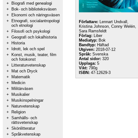
+
Biografi med genealogi
+
Bok- och biblioteksväsen
+
Ekonomi och näringsväsen
+
Etnografi, socialantropologi
Författare:
Lennart Undvall,
och etnologi
Kristina Johnson, Conny Welén,
Sara Ramsfeldt
+
Filosofi och psykologi
Förlag:
Liber
+
Geografi och lokalhistoria
Mediatyp:
Bok
+
Historia
Bandtyp:
Häftad
+
Idrott, lek och spel
Utgiven:
2018-07-12
Språk:
Svenska
+
Konst, musik, teater, film
Antal sidor:
320
och fotokonst
Upplaga:
5
+
Litteraturvetenskap
Vikt:
790g
+
Mat och Dryck
ISBN:
47-12629-3
+
Matematik
+
Medicin
+
Militärväsen
+
Musikalier
+
Musikinspelningar
+
Naturvetenskap
+
Religion
+
Samhälls- och
rättsvetenskap
+
Skönlitteratur
+
Språkvetenskap