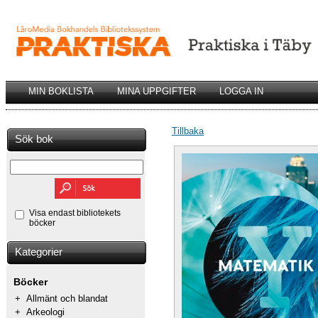
MIN BOKLISTA
MINA UPPGIFTER
LOGGA IN
Tillbaka
Sök bok
Visa endast bibliotekets
böcker
Kategorier
Böcker
+
Allmänt och blandat
+
Arkeologi