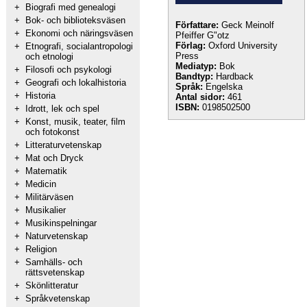
+
Biografi med genealogi
+
Bok- och biblioteksväsen
Författare:
Geck Meinolf
+
Ekonomi och näringsväsen
Pfeiffer G"otz
Förlag:
Oxford University
+
Etnografi, socialantropologi
Press
och etnologi
Mediatyp:
Bok
+
Filosofi och psykologi
Bandtyp:
Hardback
+
Geografi och lokalhistoria
Språk:
Engelska
+
Historia
Antal sidor:
461
ISBN:
0198502500
+
Idrott, lek och spel
+
Konst, musik, teater, film
och fotokonst
+
Litteraturvetenskap
+
Mat och Dryck
+
Matematik
+
Medicin
+
Militärväsen
+
Musikalier
+
Musikinspelningar
+
Naturvetenskap
+
Religion
+
Samhälls- och
rättsvetenskap
+
Skönlitteratur
+
Språkvetenskap