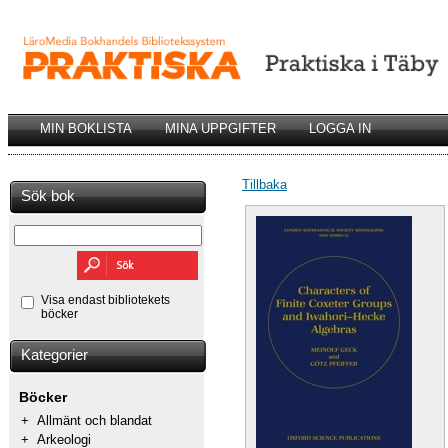
MIN BOKLISTA
MINA UPPGIFTER
LOGGA IN
Tillbaka
Sök bok
Visa endast bibliotekets
böcker
Kategorier
Böcker
+
Allmänt och blandat
+
Arkeologi