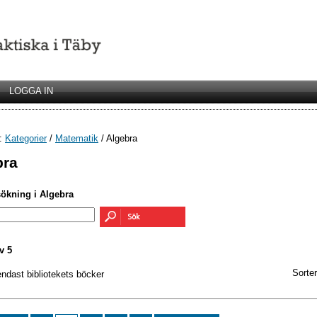
LOGGA IN
r:
Kategorier
/
Matematik
/ Algebra
bra
sökning i Algebra
v 5
Sorter
endast bibliotekets böcker