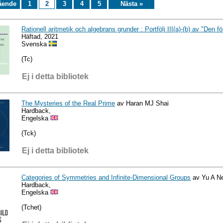
ående
1
2
3
4
5
Nästa »
Rationell aritmetik och algebrans grunder : Portfölj III(a)-(b) av "Den fö
Häftad, 2021
Svenska
(Tc)
Ej i detta bibliotek
The Mysteries of the Real Prime
av Haran MJ Shai
Hardback,
Engelska
(Tck)
Ej i detta bibliotek
Categories of Symmetries and Infinite-Dimensional Groups
av Yu A Ne
Hardback,
Engelska
(Tchet)