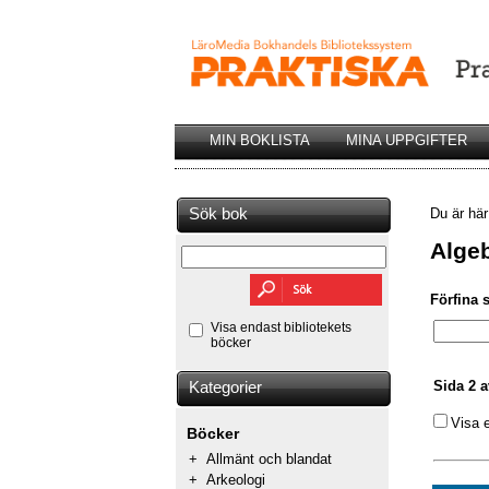
MIN BOKLISTA
MINA UPPGIFTER
Sök bok
Du är hä
Alge
Förfina 
Visa endast bibliotekets
böcker
Sida 2 a
Kategorier
Visa 
Böcker
+
Allmänt och blandat
+
Arkeologi