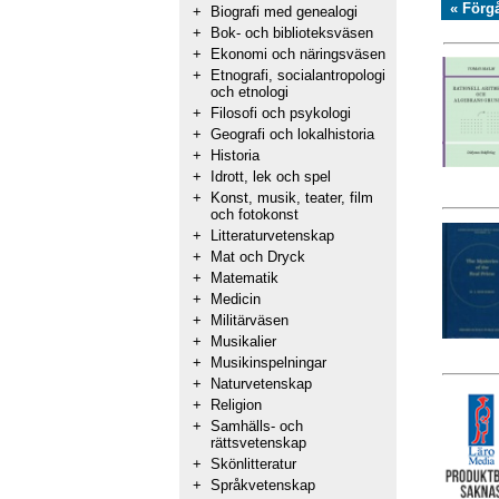
« Förg
+
Biografi med genealogi
+
Bok- och biblioteksväsen
+
Ekonomi och näringsväsen
+
Etnografi, socialantropologi
och etnologi
+
Filosofi och psykologi
+
Geografi och lokalhistoria
+
Historia
+
Idrott, lek och spel
+
Konst, musik, teater, film
och fotokonst
+
Litteraturvetenskap
+
Mat och Dryck
+
Matematik
+
Medicin
+
Militärväsen
+
Musikalier
+
Musikinspelningar
+
Naturvetenskap
+
Religion
+
Samhälls- och
rättsvetenskap
+
Skönlitteratur
+
Språkvetenskap