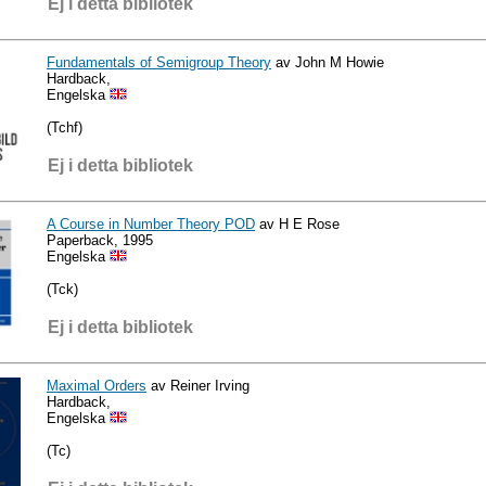
Ej i detta bibliotek
Fundamentals of Semigroup Theory
av John M Howie
Hardback,
Engelska
(Tchf)
Ej i detta bibliotek
A Course in Number Theory POD
av H E Rose
Paperback, 1995
Engelska
(Tck)
Ej i detta bibliotek
Maximal Orders
av Reiner Irving
Hardback,
Engelska
(Tc)