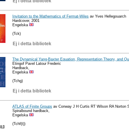
Ej i detta bibliotek
Invitation to the Mathematics of Fermat-Wiles
av Yves Hellegouarch
Hardcover, 2001
Engelska
(Tck)
Ej i detta bibliotek
The Dynamical Yang-Baxter Equation, Representation Theory, and Q
Etingof Pavel Latour Frederic
Hardback,
Engelska
(Tchg)
Ej i detta bibliotek
ATLAS of Finite Groups
av Conway J H Curtis RT Wilson RA Norton 
Spiralbound hardback,
Engelska
(Tchf(t))