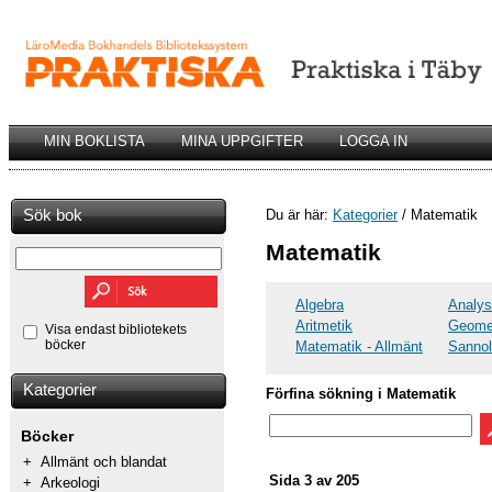
MIN BOKLISTA
MINA UPPGIFTER
LOGGA IN
Sök bok
Du är här:
Kategorier
/ Matematik
Matematik
Algebra
Analys
Aritmetik
Geomet
Visa endast bibliotekets
böcker
Matematik - Allmänt
Sannol
Kategorier
Förfina sökning i Matematik
Böcker
+
Allmänt och blandat
Sida 3 av 205
+
Arkeologi