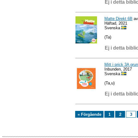
Ej i detta bibli
Matte Direkt 6B
av
Häftad, 2021
Svenska
(Ta)
Ej i detta bibli
Mitt i prick 3A gru
Inbunden, 2017
Svenska
(Ta,u)
Ej i detta bibli
« Förgående
1
2
3