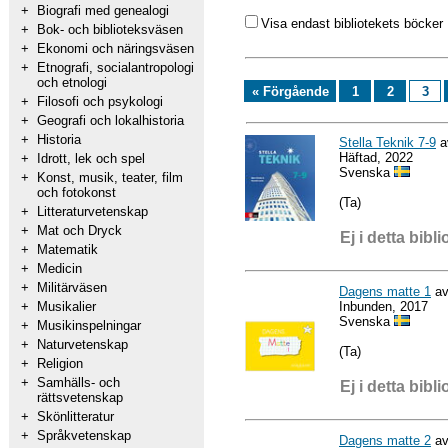
+
Biografi med genealogi
Visa endast bibliotekets böcker
+
Bok- och biblioteksväsen
+
Ekonomi och näringsväsen
+
Etnografi, socialantropologi
och etnologi
« Förgående
1
2
3
+
Filosofi och psykologi
+
Geografi och lokalhistoria
+
Historia
Stella Teknik 7-9
a
Häftad, 2022
+
Idrott, lek och spel
Svenska
+
Konst, musik, teater, film
och fotokonst
(Ta)
+
Litteraturvetenskap
+
Mat och Dryck
Ej i detta bibli
+
Matematik
+
Medicin
+
Militärväsen
Dagens matte 1
av
Inbunden, 2017
+
Musikalier
Svenska
+
Musikinspelningar
+
Naturvetenskap
(Ta)
+
Religion
+
Samhälls- och
Ej i detta bibli
rättsvetenskap
+
Skönlitteratur
+
Språkvetenskap
Dagens matte 2
av