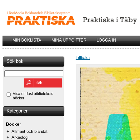
MIN BOKLISTA
MINA UPPGIFTER
LOGGA IN
Tillbaka
Sök bok
Visa endast bibliotekets
böcker
Kategorier
Böcker
+
Allmänt och blandat
+
Arkeologi