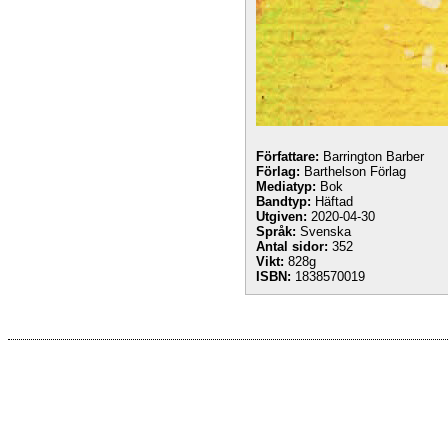
Författare:
Barrington Barber
Förlag:
Barthelson Förlag
Mediatyp:
Bok
Bandtyp:
Häftad
Utgiven:
2020-04-30
Språk:
Svenska
Antal sidor:
352
Vikt:
828g
ISBN:
1838570019