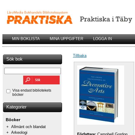
MIN BOKLISTA
MINA UPPGIFTER
LOGGA IN
Tillbaka
Sök bok
Visa endast bibliotekets
böcker
Kategorier
Böcker
+
Allmänt och blandat
+
Arkeologi
Författare:
Campbell Gordon