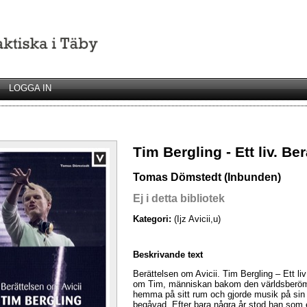
LOGGA IN
Tim Bergling - Ett liv. Be
Tomas Dömstedt (Inbunden)
Ej i detta bibliotek
Kategori:
(Ijz Avicii,u)
Beskrivande text
Berättelsen om Avicii. Tim Bergling – Ett liv
om Tim, människan bakom den världsberömda
hemma på sitt rum och gjorde musik på sin 
begåvad. Efter bara några år stod han som e