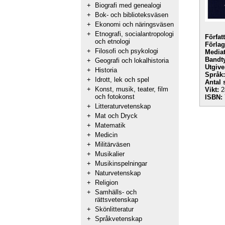
+
Biografi med genealogi
+
Bok- och biblioteksväsen
+
Ekonomi och näringsväsen
+
Etnografi, socialantropologi
Förfat
och etnologi
Förlag
+
Filosofi och psykologi
Mediat
Bandt
+
Geografi och lokalhistoria
Utgive
+
Historia
Språk:
+
Idrott, lek och spel
Antal 
+
Konst, musik, teater, film
Vikt:
2
och fotokonst
ISBN:
+
Litteraturvetenskap
+
Mat och Dryck
+
Matematik
+
Medicin
+
Militärväsen
+
Musikalier
+
Musikinspelningar
+
Naturvetenskap
+
Religion
+
Samhälls- och
rättsvetenskap
+
Skönlitteratur
+
Språkvetenskap