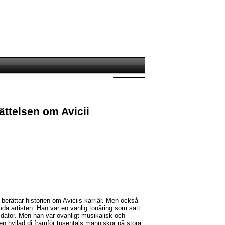
rättelsen om Avicii
 berättar historien om Aviciis karriär. Men också
 artisten. Han var en vanlig tonåring som satt
dator. Men han var ovanligt musikalisk och
n hyllad dj framför tusentals människor på stora