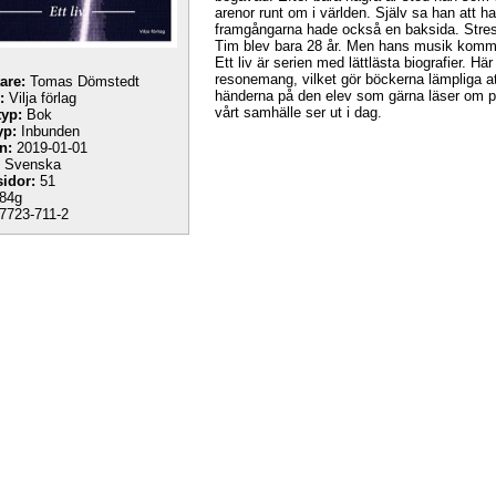
arenor runt om i världen. Själv sa han att 
framgångarna hade också en baksida. Stresse
Tim blev bara 28 år. Men hans musik kommer
Ett liv är serien med lättlästa biografier. 
resonemang, vilket gör böckerna lämpliga at
tare:
Tomas Dömstedt
händerna på den elev som gärna läser om pe
:
Vilja förlag
vårt samhälle ser ut i dag.
yp:
Bok
yp:
Inbunden
n:
2019-01-01
Svenska
sidor:
51
84g
7723-711-2