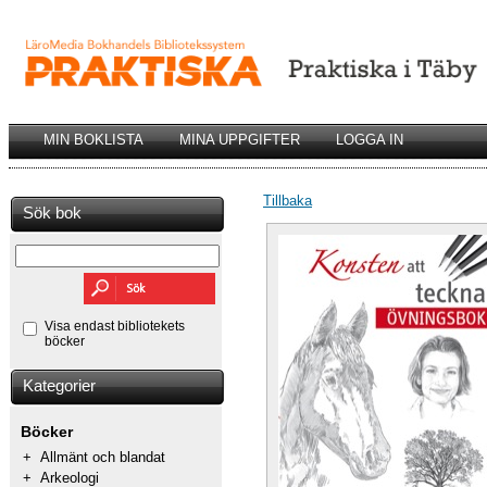
MIN BOKLISTA
MINA UPPGIFTER
LOGGA IN
Tillbaka
Sök bok
Visa endast bibliotekets
böcker
Kategorier
Böcker
+
Allmänt och blandat
+
Arkeologi