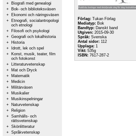
+
Biografi med genealogi
+
Bok- och biblioteksväsen
+
Ekonomi och näringsväsen
Förlag:
Tukan Förlag
+
Etnografi, socialantropologi
Mediatyp:
Bok
och etnologi
Bandtyp:
Danskt band
+
Filosofi och psykologi
Utgiven:
2015-09-30
+
Geografi och lokalhistoria
Språk:
Svenska
Antal sidor:
112
+
Historia
Upplaga:
1
+
Idrott, lek och spel
Vikt:
535g
+
Konst, musik, teater, film
ISBN:
7617-287-2
och fotokonst
+
Litteraturvetenskap
+
Mat och Dryck
+
Matematik
+
Medicin
+
Militärväsen
+
Musikalier
+
Musikinspelningar
+
Naturvetenskap
+
Religion
+
Samhälls- och
rättsvetenskap
+
Skönlitteratur
+
Språkvetenskap