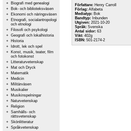
+
Biografi med genealogi
Författare:
Henry Carroll
+
Bok- och biblioteksväsen
Förlag:
Alfabeta
Mediatyp:
Bok
+
Ekonomi och näringsväsen
Bandtyp:
Inbunden
+
Etnografi, socialantropologi
Utgiven:
2021-10-20
och etnologi
Språk:
Svenska
+
Filosofi och psykologi
Antal sidor:
63
+
Geografi och lokalhistoria
Vikt:
402g
ISBN:
501-2174-2
+
Historia
+
Idrott, lek och spel
+
Konst, musik, teater, film
och fotokonst
+
Litteraturvetenskap
+
Mat och Dryck
+
Matematik
+
Medicin
+
Militärväsen
+
Musikalier
+
Musikinspelningar
+
Naturvetenskap
+
Religion
+
Samhälls- och
rättsvetenskap
+
Skönlitteratur
+
Språkvetenskap