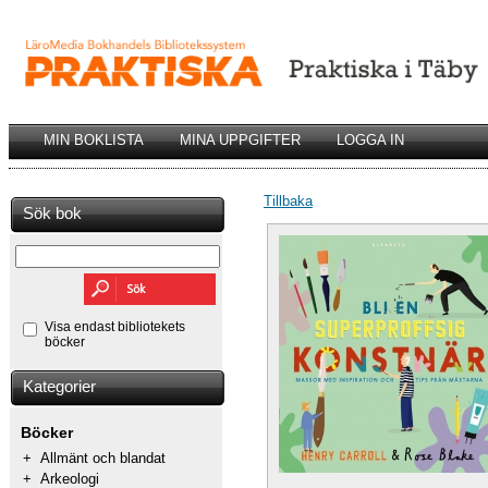
MIN BOKLISTA
MINA UPPGIFTER
LOGGA IN
Tillbaka
Sök bok
Visa endast bibliotekets
böcker
Kategorier
Böcker
+
Allmänt och blandat
+
Arkeologi