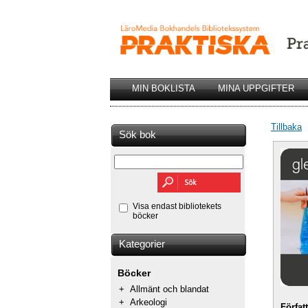
MIN BOKLISTA
MINA UPPGIFTER
Tillbaka
Sök bok
Visa endast bibliotekets
böcker
Kategorier
Böcker
+
Allmänt och blandat
+
Arkeologi
Förfat