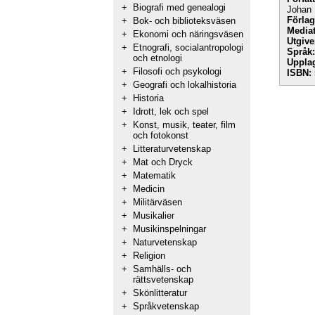
+
Biografi med genealogi
Johan 
Förlag
+
Bok- och biblioteksväsen
Mediat
+
Ekonomi och näringsväsen
Utgive
+
Etnografi, socialantropologi
Språk:
och etnologi
Uppla
+
Filosofi och psykologi
ISBN:
+
Geografi och lokalhistoria
+
Historia
+
Idrott, lek och spel
+
Konst, musik, teater, film
och fotokonst
+
Litteraturvetenskap
+
Mat och Dryck
+
Matematik
+
Medicin
+
Militärväsen
+
Musikalier
+
Musikinspelningar
+
Naturvetenskap
+
Religion
+
Samhälls- och
rättsvetenskap
+
Skönlitteratur
+
Språkvetenskap