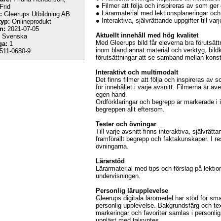
● Filmer att följa och inspireras av som ge
Frid
● Lärarmaterial med lektionsplaneringar oc
:
Gleerups Utbildning AB
● Interaktiva, självrättande uppgifter till varj
yp:
Onlineprodukt
n:
2021-07-05
Aktuellt innehåll med hög kvalitet
Svenska
Med Gleerups bild får eleverna bra förutsät
ga:
1
inom bland annat material och verktyg, bild
511-0680-9
förutsättningar att se samband mellan konst
Interaktivt och multimodalt
Det finns filmer att följa och inspireras av s
för innehållet i varje avsnitt. Filmerna är ä
egen hand.
Ordförklaringar och begrepp är markerade i i
begreppen allt eftersom.
Tester och övningar
Till varje avsnitt finns interaktiva, självrät
framförallt begrepp och faktakunskaper. I re
övningarna.
Lärarstöd
Lärarmaterial med tips och förslag på lekti
undervisningen.
Personlig lärupplevelse
Gleerups digitala läromedel har stöd för smar
personlig upplevelse. Bakgrundsfärg och tex
markeringar och favoriter samlas i personliga
uppläst med talsyntes.