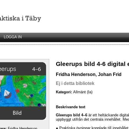
LOGGA IN
Gleerups bild 4-6 digital
Fridha Henderson, Johan Frid
Ej i detta bibliotek
Kategori:
Allmänt (Ia)
Beskrivande text
Gleerups bild 4–6
är ett heltäckande digit
uppbyggt utifrån det centrala innehållet. Me
● Praktiska övningar kopplade till innehållet
tare:
Fridha Henderson,