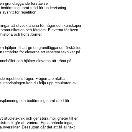
r en grundläggande förståelse
h bedömning samt stöd för undervisning
e avsnitt för repetition
tningar att utveckla sina förmågor och kunskaper
kommunikation och färglära. Eleverna får även
historia och konstformer.
om hjälper till att ge en grundläggande förståelse
ven utmärkta för eleverna att repetera tekniker på
nnehållet och hjälper eleverna att träna på
tande repetitionsfrågor. Frågorna omfattar
sultatvisningen kan du följa upp resultaten av
onsplanering och bedömning samt stöd för
t studieteknik och ger stora möjligheter till en
tstorlek går att variera. Egna anteckningar,
 översikter. Dessutom går det att få all text