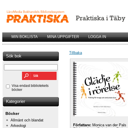
MIN BOKLISTA
MINA UPPGIFTER
LOGGA IN
Tillbaka
Sök bok
Visa endast bibliotekets
böcker
Kategorier
Böcker
+
Allmänt och blandat
Författare:
Monica van der Pals
+
Arkeologi