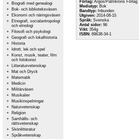
Förlag:
Argos/Palmkrons Förlag
+
Biografi med genealogi
Mediatyp:
Bok
+
Bok- och biblioteksväsen
Bandtyp:
Inbunden
+
Ekonomi och näringsväsen
Utgiven:
2014-08-15
Språk:
Svenska
+
Etnografi, socialantropologi
Antal sidor:
96
och etnologi
Vikt:
354g
+
Filosofi och psykologi
ISBN:
89638-34-1
+
Geografi och lokalhistoria
+
Historia
+
Idrott, lek och spel
+
Konst, musik, teater, film
och fotokonst
+
Litteraturvetenskap
+
Mat och Dryck
+
Matematik
+
Medicin
+
Militärväsen
+
Musikalier
+
Musikinspelningar
+
Naturvetenskap
+
Religion
+
Samhälls- och
rättsvetenskap
+
Skönlitteratur
+
Språkvetenskap