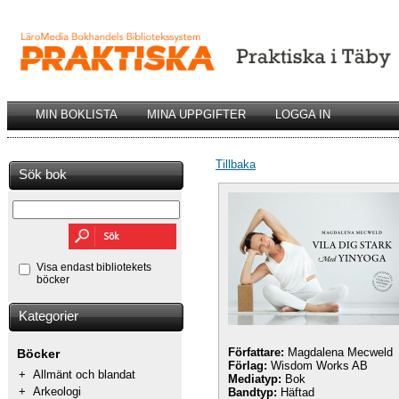
MIN BOKLISTA
MINA UPPGIFTER
LOGGA IN
Tillbaka
Sök bok
Visa endast bibliotekets
böcker
Kategorier
Författare:
Magdalena Mecweld
Böcker
Förlag:
Wisdom Works AB
+
Allmänt och blandat
Mediatyp:
Bok
+
Arkeologi
Bandtyp:
Häftad