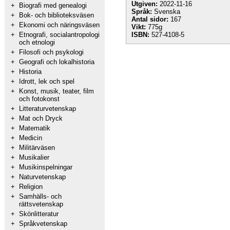
Utgiven:
2022-11-16
+
Biografi med genealogi
Språk:
Svenska
+
Bok- och biblioteksväsen
Antal sidor:
167
+
Ekonomi och näringsväsen
Vikt:
775g
+
Etnografi, socialantropologi
ISBN:
527-4108-5
och etnologi
+
Filosofi och psykologi
+
Geografi och lokalhistoria
+
Historia
+
Idrott, lek och spel
+
Konst, musik, teater, film
och fotokonst
+
Litteraturvetenskap
+
Mat och Dryck
+
Matematik
+
Medicin
+
Militärväsen
+
Musikalier
+
Musikinspelningar
+
Naturvetenskap
+
Religion
+
Samhälls- och
rättsvetenskap
+
Skönlitteratur
+
Språkvetenskap