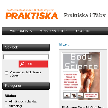
MIN BOKLISTA
MINA UPPGIFTER
LOGGA IN
Tillbaka
Sök bok
Visa endast bibliotekets
böcker
Kategorier
Böcker
+
Allmänt och blandat
+
Arkeologi
Författare:
Doug McGuff John