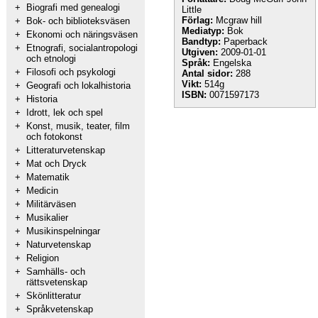
+
Biografi med genealogi
Little
Förlag:
Mcgraw hill
+
Bok- och biblioteksväsen
Mediatyp:
Bok
+
Ekonomi och näringsväsen
Bandtyp:
Paperback
+
Etnografi, socialantropologi
Utgiven:
2009-01-01
och etnologi
Språk:
Engelska
+
Filosofi och psykologi
Antal sidor:
288
Vikt:
514g
+
Geografi och lokalhistoria
ISBN:
0071597173
+
Historia
+
Idrott, lek och spel
+
Konst, musik, teater, film
och fotokonst
+
Litteraturvetenskap
+
Mat och Dryck
+
Matematik
+
Medicin
+
Militärväsen
+
Musikalier
+
Musikinspelningar
+
Naturvetenskap
+
Religion
+
Samhälls- och
rättsvetenskap
+
Skönlitteratur
+
Språkvetenskap