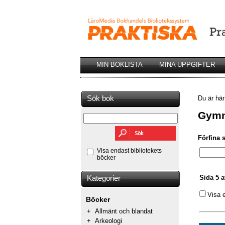
MIN BOKLISTA
MINA UPPGIFTER
Sök bok
Du är hä
Gymn
Förfina 
Visa endast bibliotekets
böcker
Sida 5 a
Kategorier
Visa 
Böcker
+
Allmänt och blandat
+
Arkeologi