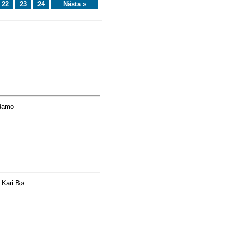
22
23
24
Nästa »
Adamo
 Kari Bø