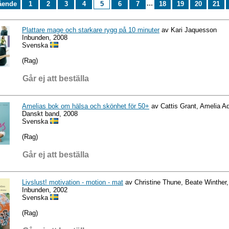
...
ående
1
2
3
4
5
6
7
18
19
20
21
Plattare mage och starkare rygg på 10 minuter
av Kari Jaquesson
Inbunden, 2008
Svenska
(Rag)
Går ej att beställa
Amelias bok om hälsa och skönhet för 50+
av Cattis Grant, Amelia 
Danskt band, 2008
Svenska
(Rag)
Går ej att beställa
Livslust! motivation - motion - mat
av Christine Thune, Beate Winther,
Inbunden, 2002
Svenska
(Rag)