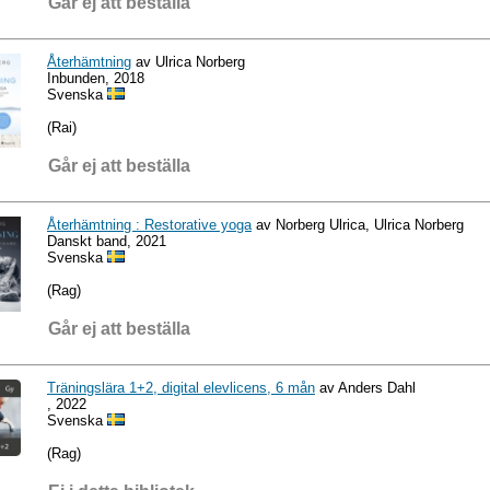
Går ej att beställa
Återhämtning
av Ulrica Norberg
Inbunden, 2018
Svenska
(Rai)
Går ej att beställa
Återhämtning : Restorative yoga
av Norberg Ulrica, Ulrica Norberg
Danskt band, 2021
Svenska
(Rag)
Går ej att beställa
Träningslära 1+2, digital elevlicens, 6 mån
av Anders Dahl
, 2022
Svenska
(Rag)