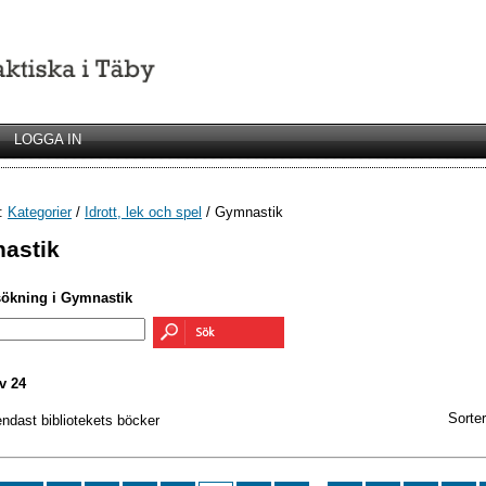
LOGGA IN
r:
Kategorier
/
Idrott, lek och spel
/ Gymnastik
astik
sökning i Gymnastik
v 24
Sorter
endast bibliotekets böcker