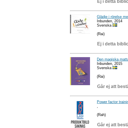
Ej i detta bibli
Glädje i rörelse me
Inbunden, 2014
Svenska
(Rai)
Ej i detta bibli
Den magiska matt
Inbunden, 2015
Svenska
(Rai)
Går ej att best
Power factor traini
,
(Rah)
Går ej att best