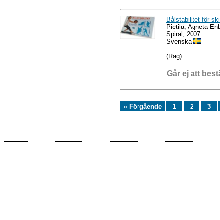
Bålstabilitet för s
Pietilä, Agneta En
Spiral, 2007
Svenska
(Rag)
Går ej att best
« Förgående
1
2
3