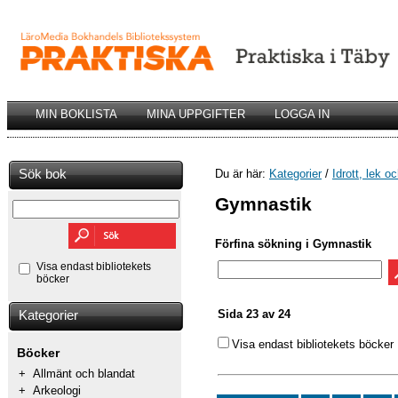
MIN BOKLISTA
MINA UPPGIFTER
LOGGA IN
Sök bok
Du är här:
Kategorier
/
Idrott, lek o
Gymnastik
Förfina sökning i Gymnastik
Visa endast bibliotekets
böcker
Sida 23 av 24
Kategorier
Visa endast bibliotekets böcker
Böcker
+
Allmänt och blandat
+
Arkeologi