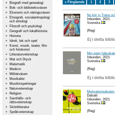
« Förgående
1
2
3
+
Biografi med genealogi
+
Bok- och biblioteksväsen
+
Ekonomi och näringsväsen
Nu kör vi Träna oc
+
Etnografi, socialantropologi
Inbunden, 2021
och etnologi
Svenska
+
Filosofi och psykologi
(Rag)
+
Geografi och lokalhistoria
+
Historia
Ej i detta bibli
+
Idrott, lek och spel
+
Konst, musik, teater, film
och fotokonst
Min egen hälsokal
+
Litteraturvetenskap
Inbunden, 2021
+
Mat och Dryck
Svenska
+
Matematik
(Rag)
+
Medicin
+
Militärväsen
Ej i detta bibli
+
Musikalier
+
Musikinspelningar
+
Naturvetenskap
Motivationsakuten -
+
Religion
Dalsätt
+
Samhälls- och
Inbunden, 2021
rättsvetenskap
Svenska
+
Skönlitteratur
(Rag)
+
Språkvetenskap