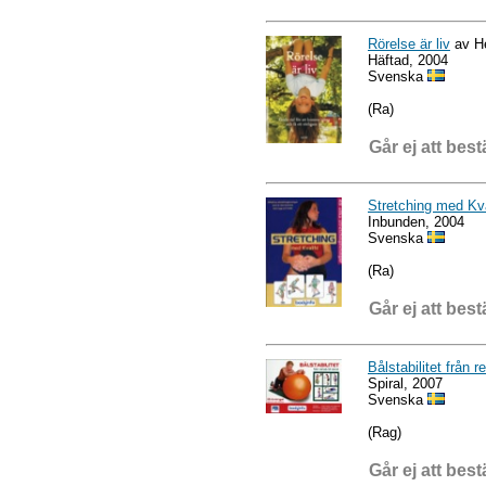
Rörelse är liv
av He
Häftad, 2004
Svenska
(Ra)
Går ej att best
Stretching med Kva
Inbunden, 2004
Svenska
(Ra)
Går ej att best
Bålstabilitet från re
Spiral, 2007
Svenska
(Rag)
Går ej att best