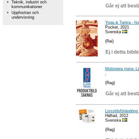
+
Teknik, industri och
Går ej att best
kommunikationer
+
Uppfostran och
undervisning
Yoga & Tantra - his
Pocket, 2021
Svenska
(Rai)
Ej i detta bibli
Motionera mera- Lä
,
(Rag)
Går ej att best
Livsstilsförändring
Häftad, 2012
Svenska
(Rag)