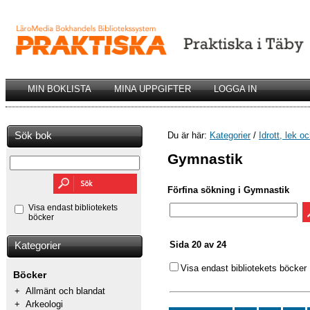
MIN BOKLISTA
MINA UPPGIFTER
LOGGA IN
Sök bok
Du är här:
Kategorier
/
Idrott, lek o
Gymnastik
Förfina sökning i Gymnastik
Visa endast bibliotekets
böcker
Sida 20 av 24
Kategorier
Visa endast bibliotekets böcker
Böcker
+
Allmänt och blandat
+
Arkeologi