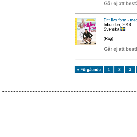
Går ej att best
Ditt livs form - m
Inbunden, 2018
Svenska
(Rag)
Går ej att best
« Förgående
1
2
3