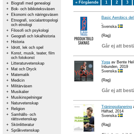
« Förgående
1
2
3
+
Biografi med genealogi
+
Bok- och biblioteksväsen
+
Ekonomi och näringsväsen
Basic Aerobics del
+
Etnografi, socialantropologi
,
och etnologi
Svenska
+
Filosofi och psykologi
(Rag)
+
Geografi och lokalhistoria
+
Historia
Går ej att best
+
Idrott, lek och spel
+
Konst, musik, teater, film
och fotokonst
Yoga
av Bente Hel
+
Litteraturvetenskap
Inbunden, 2019
+
Mat och Dryck
Svenska
+
Matematik
(Rag)
+
Medicin
+
Militärväsen
Går ej att best
+
Musikalier
+
Musikinspelningar
+
Naturvetenskap
Träningsplanering
a
+
Religion
Häftad, 2014
+
Samhälls- och
Svenska
rättsvetenskap
(Rag)
+
Skönlitteratur
+
Språkvetenskap