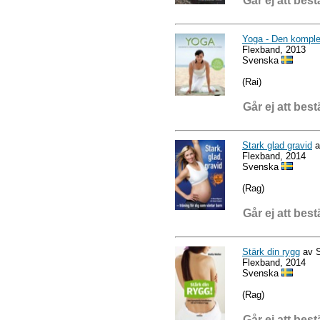
Går ej att best
Yoga - Den komplet
Flexband, 2013
Svenska
(Rai)
Går ej att best
Stark glad gravid
a
Flexband, 2014
Svenska
(Rag)
Går ej att best
Stärk din rygg
av S
Flexband, 2014
Svenska
(Rag)
Går ej att best