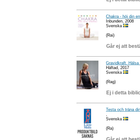
Chakra - höj din en
Inbunden, 2008
Svenska
(Rai)
Går ej att best
Gravidkraft. Hälsa
Häftad, 2017
Svenska
(Rag)
Ej i detta bibli
Testa och träna din
,
Svenska
(Ra)
Går ej att best