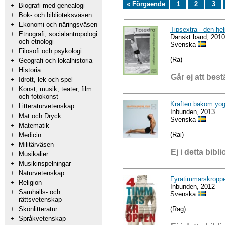
« Förgående
1
2
3
+
Biografi med genealogi
+
Bok- och biblioteksväsen
+
Ekonomi och näringsväsen
Tipsextra - den he
+
Etnografi, socialantropologi
Danskt band, 2010
och etnologi
Svenska
+
Filosofi och psykologi
(Ra)
+
Geografi och lokalhistoria
+
Historia
Går ej att best
+
Idrott, lek och spel
+
Konst, musik, teater, film
och fotokonst
Kraften bakom yoga
+
Litteraturvetenskap
Inbunden, 2013
+
Mat och Dryck
Svenska
+
Matematik
(Rai)
+
Medicin
+
Militärväsen
Ej i detta bibli
+
Musikalier
+
Musikinspelningar
+
Naturvetenskap
Fyratimmarskroppe
+
Religion
Inbunden, 2012
+
Samhälls- och
Svenska
rättsvetenskap
(Rag)
+
Skönlitteratur
+
Språkvetenskap