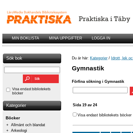
MIN BOKLISTA
MINA UPPGIFTER
LOGGA IN
Sök bok
Du är här:
Kategorier
/
Idrott, lek o
Gymnastik
Förfina sökning i Gymnastik
Visa endast bibliotekets
böcker
Sida 19 av 24
Kategorier
Visa endast bibliotekets böcker
Böcker
+
Allmänt och blandat
+
Arkeologi