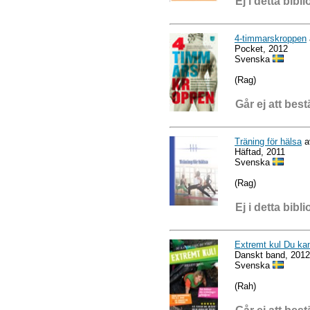
Ej i detta bibli
4-timmarskroppen
Pocket, 2012
Svenska
(Rag)
Går ej att best
Träning för hälsa
a
Häftad, 2011
Svenska
(Rag)
Ej i detta bibli
Extremt kul Du kan 
Danskt band, 2012
Svenska
(Rah)