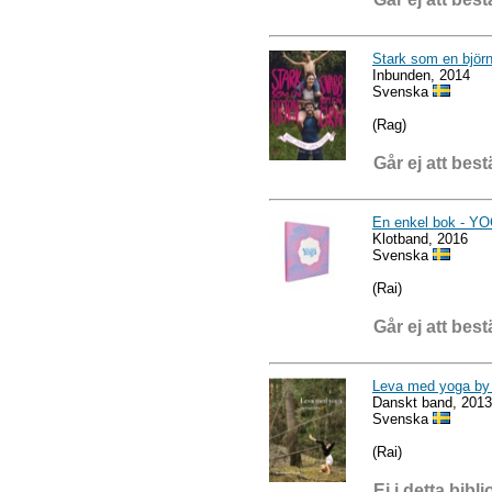
Stark som en björ
Inbunden, 2014
Svenska
(Rag)
Går ej att best
En enkel bok - Y
Klotband, 2016
Svenska
(Rai)
Går ej att best
Leva med yoga b
Danskt band, 2013
Svenska
(Rai)
Ej i detta bibli