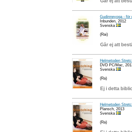
Går ej att best
Gudinneyoga - för 
Inbunden, 2012
Svenska
(Rai)
Går ej att best
Helmetoden Stretc
DVD PC/Mac, 201
Svenska
(Ra)
Ej i detta bibli
Helmetoden Stretc
Plansch, 2013
Svenska
(Ra)