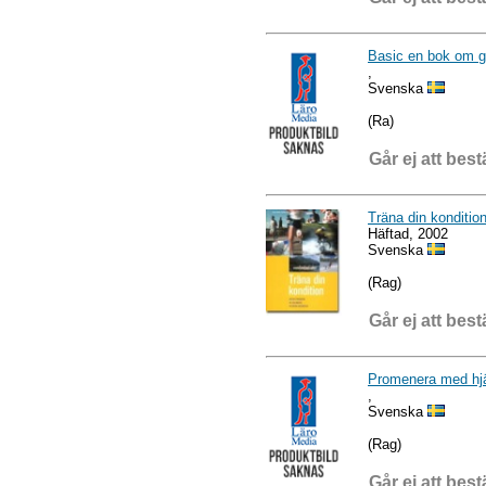
Basic en bok om g
,
Svenska
(Ra)
Går ej att best
Träna din konditio
Häftad, 2002
Svenska
(Rag)
Går ej att best
Promenera med hjä
,
Svenska
(Rag)
Går ej att best