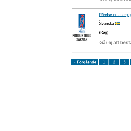
Rörelse en energig
,
Svenska
(Rag)
Går ej att best
« Förgående
1
2
3