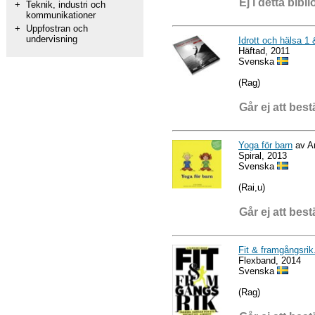
Ej i detta bibli
+
Teknik, industri och
kommunikationer
+
Uppfostran och
undervisning
Idrott och hälsa 1 
Häftad, 2011
Svenska
(Rag)
Går ej att best
Yoga för barn
av A
Spiral, 2013
Svenska
(Rai,u)
Går ej att best
Fit & framgångsrik. 
Flexband, 2014
Svenska
(Rag)