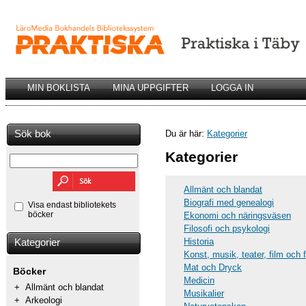
MIN BOKLISTA
MINA UPPGIFTER
LOGGA IN
Sök bok
Du är här:
Kategorier
Kategorier
Allmänt och blandat
Biografi med genealogi
Visa endast bibliotekets
böcker
Ekonomi och näringsväsen
Filosofi och psykologi
Historia
Kategorier
Konst, musik, teater, film och 
Mat och Dryck
Böcker
Medicin
+
Allmänt och blandat
Musikalier
+
Arkeologi