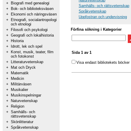
Naturvetenskap
+
Biografi med genealogi
Samhälls- och rättsvetenskap
+
Bok- och biblioteksväsen
Språkvetenskap
+
Ekonomi och näringsväsen
Uppfostran och undervisning
+
Etnografi, socialantropologi
och etnologi
Förfina sökning i Kategorier
+
Filosofi och psykologi
+
Geografi och lokalhistoria
+
Historia
+
Idrott, lek och spel
+
Konst, musik, teater, film
Sida 1 av 1
och fotokonst
+
Litteraturvetenskap
Visa endast bibliotekets böcker
+
Mat och Dryck
+
Matematik
+
Medicin
+
Militärväsen
+
Musikalier
+
Musikinspelningar
+
Naturvetenskap
+
Religion
+
Samhälls- och
rättsvetenskap
+
Skönlitteratur
+
Språkvetenskap