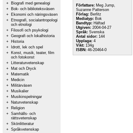
+
Biografi med genealogi
Författare:
Meg Jump,
+
Bok- och biblioteksväsen
Suzanne Patterson
Förlag:
Berlitz
+
Ekonomi och näringsväsen
Mediatyp:
Bok
+
Etnografi, socialantropologi
Bandtyp:
Häftad
och etnologi
Utgiven:
2004-04-27
+
Filosofi och psykologi
Språk:
Svenska
+
Geografi och lokalhistoria
Antal sidor:
144
Upplaga:
4
+
Historia
Vikt:
134g
+
Idrott, lek och spel
ISBN:
46-20464-0
+
Konst, musik, teater, film
och fotokonst
+
Litteraturvetenskap
+
Mat och Dryck
+
Matematik
+
Medicin
+
Militärväsen
+
Musikalier
+
Musikinspelningar
+
Naturvetenskap
+
Religion
+
Samhälls- och
rättsvetenskap
+
Skönlitteratur
+
Språkvetenskap