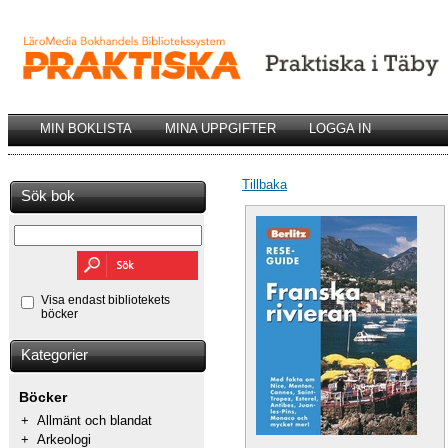
MIN BOKLISTA
MINA UPPGIFTER
LOGGA IN
Tillbaka
Sök bok
Visa endast bibliotekets
böcker
Kategorier
Böcker
+
Allmänt och blandat
+
Arkeologi