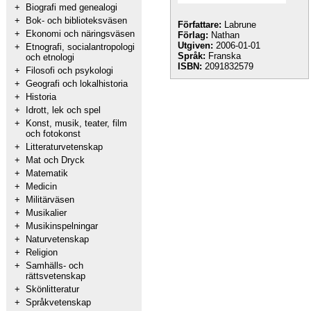
+
Biografi med genealogi
+
Bok- och biblioteksväsen
Författare:
Labrune
+
Ekonomi och näringsväsen
Förlag:
Nathan
Utgiven:
2006-01-01
+
Etnografi, socialantropologi
Språk:
Franska
och etnologi
ISBN:
2091832579
+
Filosofi och psykologi
+
Geografi och lokalhistoria
+
Historia
+
Idrott, lek och spel
+
Konst, musik, teater, film
och fotokonst
+
Litteraturvetenskap
+
Mat och Dryck
+
Matematik
+
Medicin
+
Militärväsen
+
Musikalier
+
Musikinspelningar
+
Naturvetenskap
+
Religion
+
Samhälls- och
rättsvetenskap
+
Skönlitteratur
+
Språkvetenskap