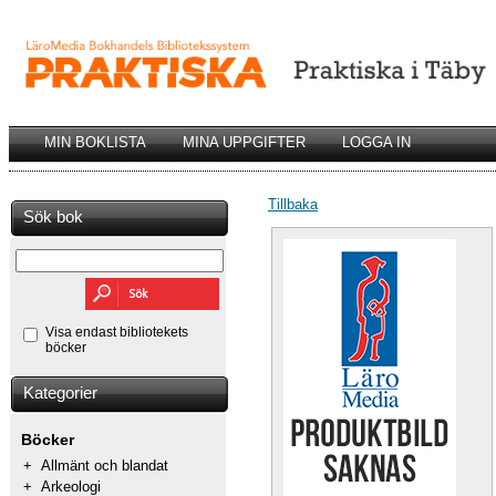
MIN BOKLISTA
MINA UPPGIFTER
LOGGA IN
Tillbaka
Sök bok
Visa endast bibliotekets
böcker
Kategorier
Böcker
+
Allmänt och blandat
+
Arkeologi