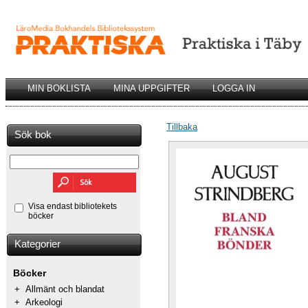
MIN BOKLISTA
MINA UPPGIFTER
LOGGA IN
Tillbaka
Sök bok
Visa endast bibliotekets
böcker
Kategorier
Böcker
+
Allmänt och blandat
+
Arkeologi