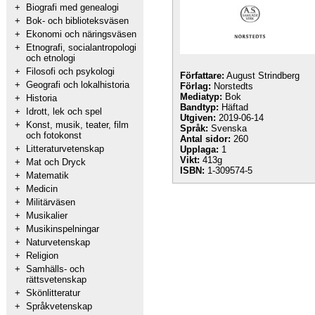
+
Biografi med genealogi
+
Bok- och biblioteksväsen
+
Ekonomi och näringsväsen
+
Etnografi, socialantropologi
och etnologi
+
Filosofi och psykologi
Författare:
August Strindberg
+
Geografi och lokalhistoria
Förlag:
Norstedts
Mediatyp:
Bok
+
Historia
Bandtyp:
Häftad
+
Idrott, lek och spel
Utgiven:
2019-06-14
+
Konst, musik, teater, film
Språk:
Svenska
och fotokonst
Antal sidor:
260
+
Litteraturvetenskap
Upplaga:
1
Vikt:
413g
+
Mat och Dryck
ISBN:
1-309574-5
+
Matematik
+
Medicin
+
Militärväsen
+
Musikalier
+
Musikinspelningar
+
Naturvetenskap
+
Religion
+
Samhälls- och
rättsvetenskap
+
Skönlitteratur
+
Språkvetenskap