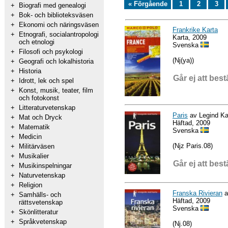
« Förgående
1
2
3
+
Biografi med genealogi
+
Bok- och biblioteksväsen
+
Ekonomi och näringsväsen
Frankrike Karta
+
Etnografi, socialantropologi
Karta, 2009
och etnologi
Svenska
+
Filosofi och psykologi
(Nj(ya))
+
Geografi och lokalhistoria
+
Historia
Går ej att best
+
Idrott, lek och spel
+
Konst, musik, teater, film
och fotokonst
+
Litteraturvetenskap
Paris
av Legind Kar
+
Mat och Dryck
Häftad, 2009
+
Matematik
Svenska
+
Medicin
(Njz Paris.08)
+
Militärväsen
+
Musikalier
Går ej att best
+
Musikinspelningar
+
Naturvetenskap
+
Religion
Franska Rivieran
a
+
Samhälls- och
Häftad, 2009
rättsvetenskap
Svenska
+
Skönlitteratur
+
Språkvetenskap
(Nj.08)