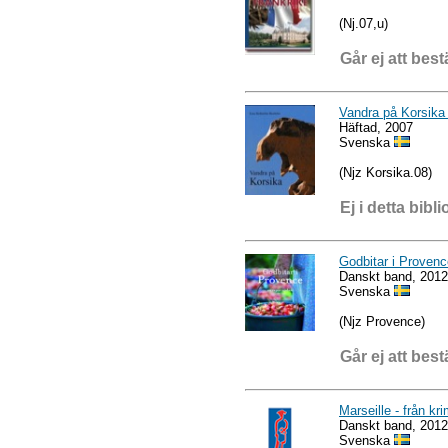
(Nj.07,u)
Går ej att best
Vandra på Korsika 
Häftad, 2007
Svenska
(Njz Korsika.08)
Ej i detta bibli
Godbitar i Provenc
Danskt band, 2012
Svenska
(Njz Provence)
Går ej att best
Marseille - från krim
Danskt band, 2012
Svenska