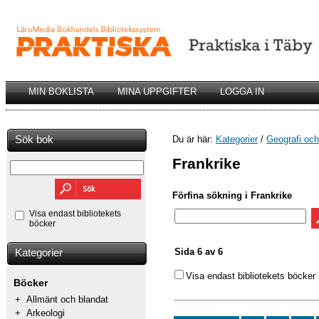
MIN BOKLISTA
MINA UPPGIFTER
LOGGA IN
Sök bok
Du är här:
Kategorier
/
Geografi och 
Frankrike
Förfina sökning i Frankrike
Visa endast bibliotekets
böcker
Sida 6 av 6
Kategorier
Visa endast bibliotekets böcker
Böcker
+
Allmänt och blandat
+
Arkeologi