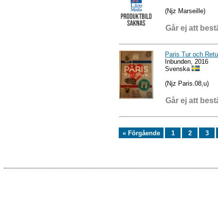
(Njz Marseille)
Går ej att best
Paris Tur och Retu
Inbunden, 2016
Svenska
(Njz Paris.08,u)
Går ej att best
« Förgående
1
2
3