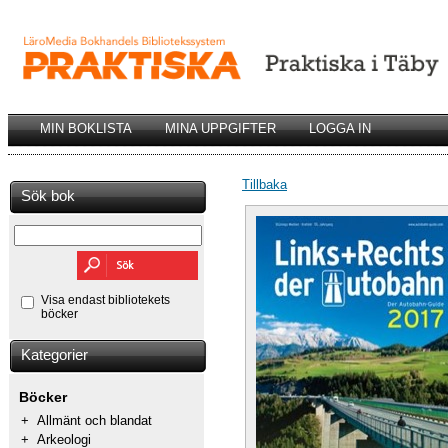
MIN BOKLISTA
MINA UPPGIFTER
LOGGA IN
Tillbaka
Sök bok
Visa endast bibliotekets
böcker
Kategorier
Böcker
+
Allmänt och blandat
+
Arkeologi