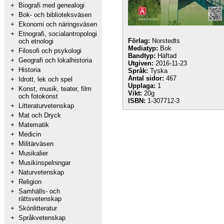
+
Biografi med genealogi
+
Bok- och biblioteksväsen
+
Ekonomi och näringsväsen
+
Etnografi, socialantropologi
Förlag:
Norstedts
och etnologi
Mediatyp:
Bok
+
Filosofi och psykologi
Bandtyp:
Häftad
+
Geografi och lokalhistoria
Utgiven:
2016-11-23
+
Historia
Språk:
Tyska
Antal sidor:
467
+
Idrott, lek och spel
Upplaga:
1
+
Konst, musik, teater, film
Vikt:
20g
och fotokonst
ISBN:
1-307712-3
+
Litteraturvetenskap
+
Mat och Dryck
+
Matematik
+
Medicin
+
Militärväsen
+
Musikalier
+
Musikinspelningar
+
Naturvetenskap
+
Religion
+
Samhälls- och
rättsvetenskap
+
Skönlitteratur
+
Språkvetenskap