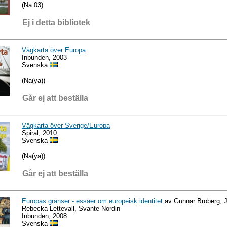
(Na.03)
Ej i detta bibliotek
Vägkarta över Europa
Inbunden, 2003
Svenska
(Na(ya))
Går ej att beställa
Vägkarta över Sverige/Europa
Spiral, 2010
Svenska
(Na(ya))
Går ej att beställa
Europas gränser - essäer om europeisk identitet
av Gunnar Broberg, 
Rebecka Lettevall, Svante Nordin
Inbunden, 2008
Svenska