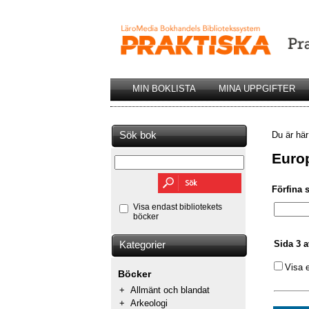
MIN BOKLISTA
MINA UPPGIFTER
Sök bok
Du är hä
Euro
Förfina 
Visa endast bibliotekets
böcker
Sida 3 a
Kategorier
Visa 
Böcker
+
Allmänt och blandat
+
Arkeologi