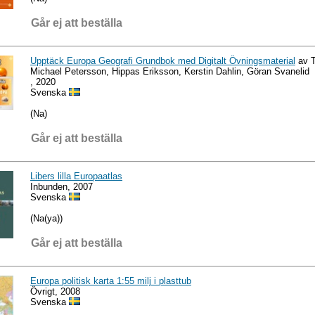
Går ej att beställa
Upptäck Europa Geografi Grundbok med Digitalt Övningsmaterial
av T
Michael Petersson, Hippas Eriksson, Kerstin Dahlin, Göran Svanelid
, 2020
Svenska
(Na)
Går ej att beställa
Libers lilla Europaatlas
Inbunden, 2007
Svenska
(Na(ya))
Går ej att beställa
Europa politisk karta 1:55 milj i plasttub
Övrigt, 2008
Svenska