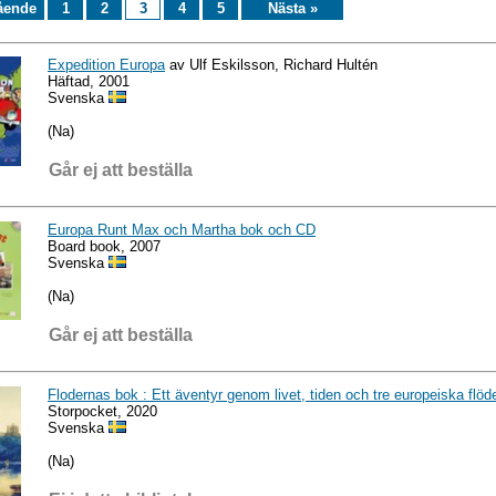
ående
1
2
3
4
5
Nästa »
Expedition Europa
av Ulf Eskilsson, Richard Hultén
Häftad, 2001
Svenska
(Na)
Går ej att beställa
Europa Runt Max och Martha bok och CD
Board book, 2007
Svenska
(Na)
Går ej att beställa
Flodernas bok : Ett äventyr genom livet, tiden och tre europeiska flöd
Storpocket, 2020
Svenska
(Na)