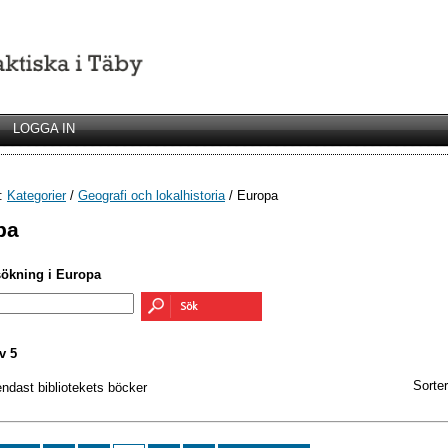
LOGGA IN
r:
Kategorier
/
Geografi och lokalhistoria
/ Europa
pa
sökning i Europa
v 5
Sorter
endast bibliotekets böcker