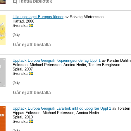
Ej i detta bibliotek
Lilla uppslaget Europas länder
av Solveig Mårtensson
Häftad, 2006
Svenska
(Na)
Går ej att beställa
Upptäck Europa Geografi Kopieringsunderlag Uppl 1
av Kerstin Dahlin
Eriksson, Michael Petersson, Annica Hedin, Torsten Bengtsson
Spiral, 2007
Svenska
(Na)
Går ej att beställa
Upptäck Europa Geografi Lärarbok inkl cd uppgifter Uppl 1
av Torsten
Hippas Eriksson, Michael Petersson, Annica Hedin
Spiral, 2010
Svenska
(Na)