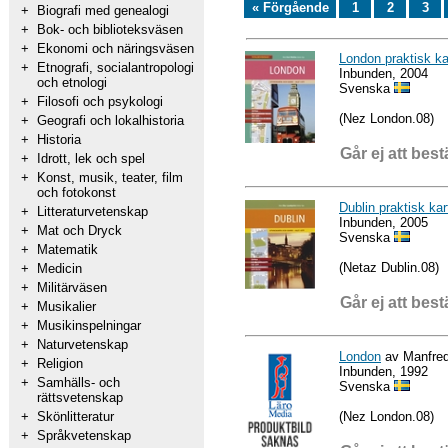
« Förgående
1
2
3
+
Biografi med genealogi
+
Bok- och biblioteksväsen
+
Ekonomi och näringsväsen
London praktisk kar
+
Etnografi, socialantropologi
Inbunden, 2004
och etnologi
Svenska
+
Filosofi och psykologi
(Nez London.08)
+
Geografi och lokalhistoria
+
Historia
Går ej att best
+
Idrott, lek och spel
+
Konst, musik, teater, film
och fotokonst
Dublin praktisk kar
+
Litteraturvetenskap
Inbunden, 2005
+
Mat och Dryck
Svenska
+
Matematik
(Netaz Dublin.08)
+
Medicin
+
Militärväsen
Går ej att best
+
Musikalier
+
Musikinspelningar
+
Naturvetenskap
London
av Manfred
+
Religion
Inbunden, 1992
+
Samhälls- och
Svenska
rättsvetenskap
(Nez London.08)
+
Skönlitteratur
+
Språkvetenskap