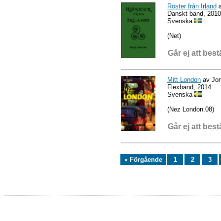
Röster från Irland
a
Danskt band, 2010
Svenska
(Net)
Går ej att best
Mitt London
av Jon
Flexband, 2014
Svenska
(Nez London.08)
Går ej att best
« Förgående
1
2
3