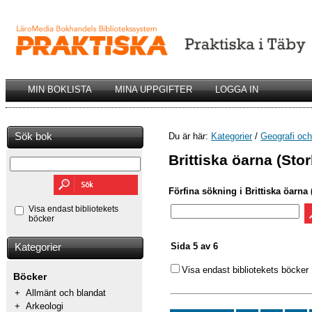
MIN BOKLISTA
MINA UPPGIFTER
LOGGA IN
Sök bok
Du är här:
Kategorier
/
Geografi och 
Brittiska öarna (Sto
Förfina sökning i Brittiska öarna 
Visa endast bibliotekets
böcker
Sida 5 av 6
Kategorier
Visa endast bibliotekets böcker
Böcker
+
Allmänt och blandat
+
Arkeologi