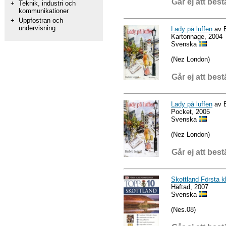
Går ej att best
+
Teknik, industri och
kommunikationer
+
Uppfostran och
undervisning
Lady på luffen
av B
Kartonnage, 2004
Svenska
(Nez London)
Går ej att best
Lady på luffen
av B
Pocket, 2005
Svenska
(Nez London)
Går ej att best
Skottland Första 
Häftad, 2007
Svenska
(Nes.08)