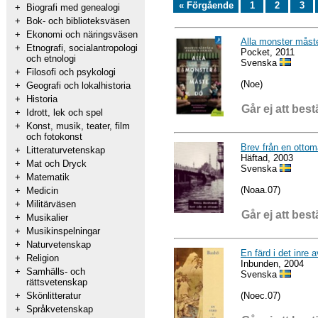
« Förgående
1
2
3
+
Biografi med genealogi
+
Bok- och biblioteksväsen
+
Ekonomi och näringsväsen
Alla monster måste
+
Etnografi, socialantropologi
Pocket, 2011
och etnologi
Svenska
+
Filosofi och psykologi
(Noe)
+
Geografi och lokalhistoria
+
Historia
Går ej att best
+
Idrott, lek och spel
+
Konst, musik, teater, film
och fotokonst
Brev från en ottom
+
Litteraturvetenskap
Häftad, 2003
+
Mat och Dryck
Svenska
+
Matematik
(Noaa.07)
+
Medicin
+
Militärväsen
Går ej att best
+
Musikalier
+
Musikinspelningar
+
Naturvetenskap
En färd i det inre 
+
Religion
Inbunden, 2004
+
Samhälls- och
Svenska
rättsvetenskap
(Noec.07)
+
Skönlitteratur
+
Språkvetenskap