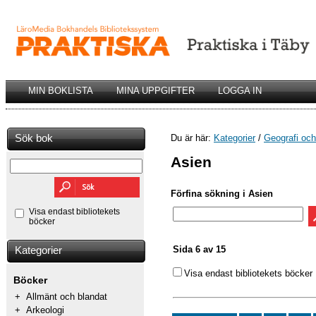
MIN BOKLISTA
MINA UPPGIFTER
LOGGA IN
Sök bok
Du är här:
Kategorier
/
Geografi och 
Asien
Förfina sökning i Asien
Visa endast bibliotekets
böcker
Sida 6 av 15
Kategorier
Visa endast bibliotekets böcker
Böcker
+
Allmänt och blandat
+
Arkeologi