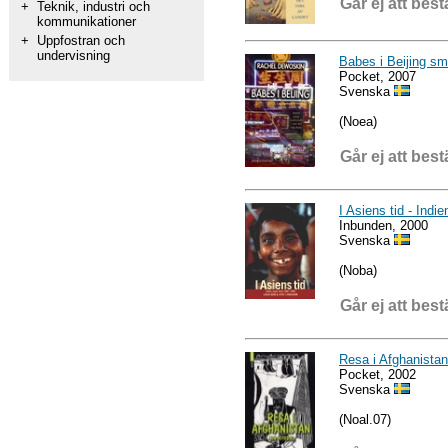
Går ej att best
+
Teknik, industri och
kommunikationer
+
Uppfostran och
undervisning
Babes i Beijing sma
Pocket, 2007
Svenska
(Noea)
Går ej att best
I Asiens tid - Indi
Inbunden, 2000
Svenska
(Noba)
Går ej att best
Resa i Afghanista
Pocket, 2002
Svenska
(Noal.07)