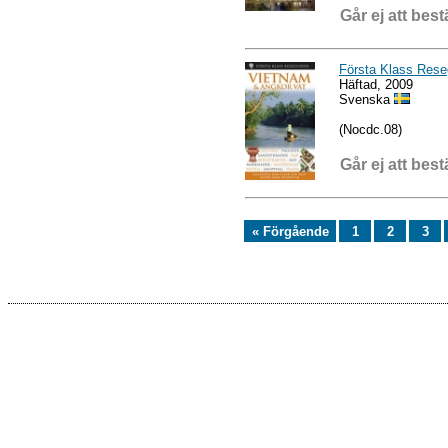
Går ej att best
Första Klass Rese
Häftad, 2009
Svenska
(Nocdc.08)
Går ej att best
« Förgående
1
2
3