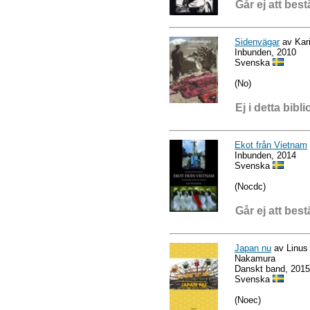
Går ej att best
Sidenvägar
av Kari
Inbunden, 2010
Svenska
(No)
Ej i detta bibli
Ekot från Vietnam
Inbunden, 2014
Svenska
(Nocdc)
Går ej att best
Japan nu
av Linus 
Nakamura
Danskt band, 2015
Svenska
(Noec)