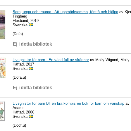
Barn, unga och trauma : Att uppmärksamma, förstå och hjälpa
av Kjer
Tingberg
Flexband, 2019
Svenska
(Dofa)
Ej i detta bibliotek
Livsgnistor för barn - En värld full av skärmar
av Molly Wigand, Molly
Häftad, 2017
Svenska
(Dofa,u)
Ej i detta bibliotek
Livsgnistor för barn Bli en bra kompis en bok för barn om vänskap
av 
Adams
Häftad, 2006
Svenska
(Dodf,u)