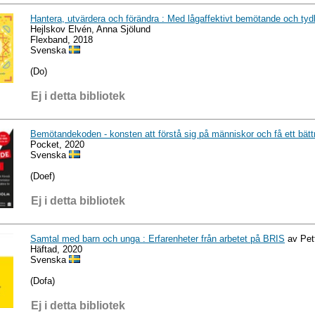
Hantera, utvärdera och förändra : Med lågaffektivt bemötande och ty
Hejlskov Elvén, Anna Sjölund
Flexband, 2018
Svenska
(Do)
Ej i detta bibliotek
Bemötandekoden - konsten att förstå sig på människor och få ett bättr
Pocket, 2020
Svenska
(Doef)
Ej i detta bibliotek
Samtal med barn och unga : Erfarenheter från arbetet på BRIS
av Pett
Häftad, 2020
Svenska
(Dofa)
Ej i detta bibliotek