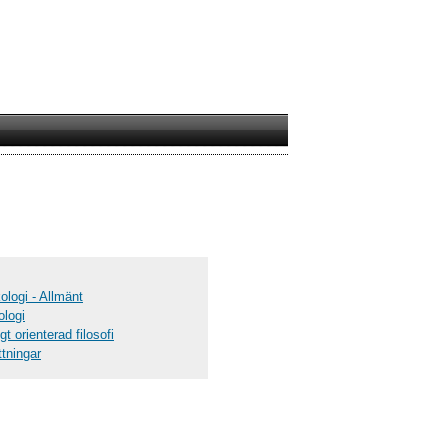
ologi - Allmänt
ologi
t orienterad filosofi
ttningar