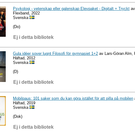
Psykologi - vetenskap eller galenskap Elevpaket - Digitalt + Tryckt
av
Flexband, 2022
Svenska
(Do)
Ej i detta bibliotek
Gula idéer sover lugnt Filosofi för gymnasiet 1+2
av Lars-Göran Alm, P
Häftad, 2012
Svenska
(D)
Ej i detta bibliotek
Mobilpaus: 101 saker som du kan göra istället för att pilla på mobilen
Häftad, 2019
Svenska
(Dok)
Ej i detta bibliotek