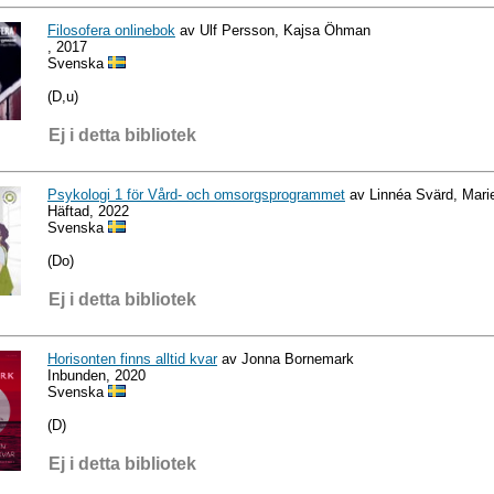
Filosofera onlinebok
av Ulf Persson, Kajsa Öhman
, 2017
Svenska
(D,u)
Ej i detta bibliotek
Psykologi 1 för Vård- och omsorgsprogrammet
av Linnéa Svärd, Mari
Häftad, 2022
Svenska
(Do)
Ej i detta bibliotek
Horisonten finns alltid kvar
av Jonna Bornemark
Inbunden, 2020
Svenska
(D)
Ej i detta bibliotek