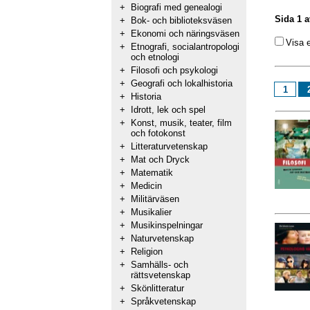
+
Biografi med genealogi
Sida 1 a
+
Bok- och biblioteksväsen
+
Ekonomi och näringsväsen
Visa 
+
Etnografi, socialantropologi
och etnologi
+
Filosofi och psykologi
+
Geografi och lokalhistoria
1
+
Historia
+
Idrott, lek och spel
+
Konst, musik, teater, film
och fotokonst
+
Litteraturvetenskap
+
Mat och Dryck
+
Matematik
+
Medicin
+
Militärväsen
+
Musikalier
+
Musikinspelningar
+
Naturvetenskap
+
Religion
+
Samhälls- och
rättsvetenskap
+
Skönlitteratur
+
Språkvetenskap