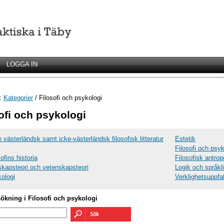
LOGGA IN
r:
Kategorier
/ Filosofi och psykologi
ofi och psykologi
e västerländsk samt icke-västerländsk filosofisk litteratur
Estetik
Filosofi och psyk
ofins historia
Filosofisk antrop
kapsteori och vetenskapsteori
Logik och språklig
ologi
Verklighetsuppfa
sökning i Filosofi och psykologi