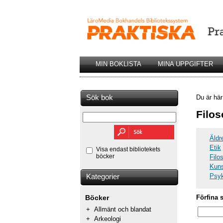
MIN BOKLISTA
MINA UPPGIFTER
Sök bok
Du är hä
Filos
Äldr
Etik
Visa endast bibliotekets
böcker
Filos
Kuns
Psyk
Kategorier
Förfina 
Böcker
+
Allmänt och blandat
+
Arkeologi