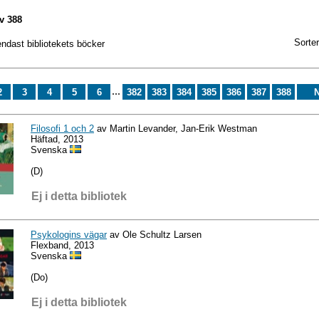
v 388
Sorter
endast bibliotekets böcker
...
2
3
4
5
6
382
383
384
385
386
387
388
N
Filosofi 1 och 2
av Martin Levander, Jan-Erik Westman
Häftad, 2013
Svenska
(D)
Ej i detta bibliotek
Psykologins vägar
av Ole Schultz Larsen
Flexband, 2013
Svenska
(Do)
Ej i detta bibliotek