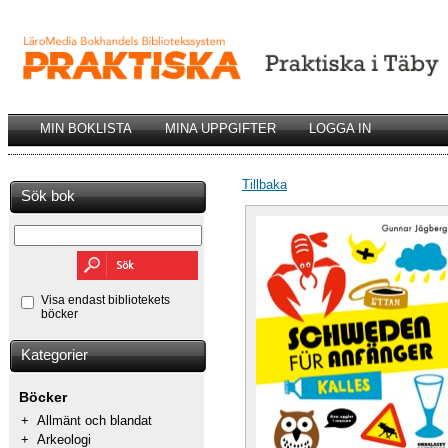
MIN BOKLISTA
MINA UPPGIFTER
LOGGA IN
Tillbaka
Sök bok
Visa endast bibliotekets
böcker
Kategorier
Böcker
+
Allmänt och blandat
+
Arkeologi