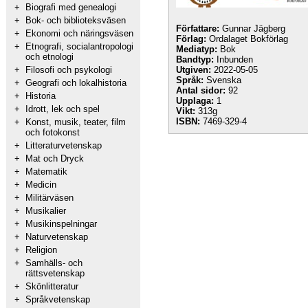
+
Biografi med genealogi
+
Bok- och biblioteksväsen
Författare:
Gunnar Jägberg
+
Ekonomi och näringsväsen
Förlag:
Ordalaget Bokförlag
+
Etnografi, socialantropologi
Mediatyp:
Bok
och etnologi
Bandtyp:
Inbunden
+
Filosofi och psykologi
Utgiven:
2022-05-05
Språk:
Svenska
+
Geografi och lokalhistoria
Antal sidor:
92
+
Historia
Upplaga:
1
+
Idrott, lek och spel
Vikt:
313g
ISBN:
7469-329-4
+
Konst, musik, teater, film
och fotokonst
+
Litteraturvetenskap
+
Mat och Dryck
+
Matematik
+
Medicin
+
Militärväsen
+
Musikalier
+
Musikinspelningar
+
Naturvetenskap
+
Religion
+
Samhälls- och
rättsvetenskap
+
Skönlitteratur
+
Språkvetenskap