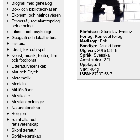
+
Biografi med genealogi
+
Bok- och biblioteksväsen
+
Ekonomi och näringsväsen
+
Etnografi, socialantropologi
och etnologi
+
Filosofi och psykologi
Författare:
Stanislav Emirov
Förlag:
Karneval förlag
+
Geografi och lokalhistoria
Mediatyp:
Bok
+
Historia
Bandtyp:
Danskt band
+
Idrott, lek och spel
Utgiven:
2016-03-18
Språk:
Svenska
+
Konst, musik, teater, film
Antal sidor:
271
och fotokonst
Upplaga:
1
+
Litteraturvetenskap
Vikt:
404g
+
Mat och Dryck
ISBN:
87207-58-7
+
Matematik
+
Medicin
+
Militärväsen
+
Musikalier
+
Musikinspelningar
+
Naturvetenskap
+
Religion
+
Samhälls- och
rättsvetenskap
+
Skönlitteratur
+
Språkvetenskap