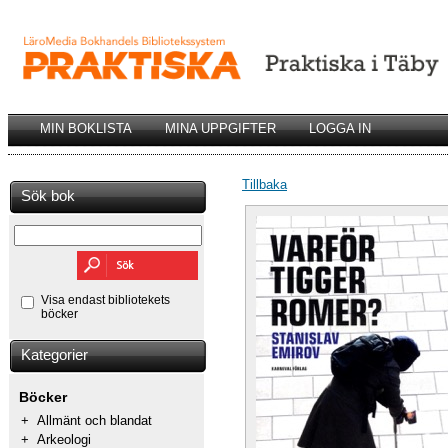
MIN BOKLISTA
MINA UPPGIFTER
LOGGA IN
Tillbaka
Sök bok
Visa endast bibliotekets
böcker
Kategorier
Böcker
+
Allmänt och blandat
+
Arkeologi