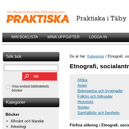
MIN BOKLISTA
MINA UPPGIFTER
LOGGA IN
Sök bok
Du är här:
Kategorier
/ Etnografi, so
Etnografi, socialant
Afrika
Asien
Visa endast bibliotekets
böcker
Bebyggelse och byggnader
Folktro och folkseder
Historiskt
Kategorier
Norden
Samhällsliv och familjeliv
Böcker
+
Allmänt och blandat
Förfina sökning i Etnografi, soci
+
Arkeologi