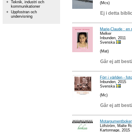
+
Teknik, industri och
(Mcs)
kommunikationer
+
Uppfostran och
Ej i detta bibli
undervisning
Marie-Claude : en 
Melker
Inbunden, 2011
Svenska
(Mat)
Går ej att best
Förr i världen - fot
Inbunden, 2015
Svenska
(Mc)
Går ej att best
Motargumentboke
Löfström, Malte R
Kartonnage, 2015