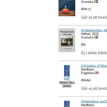
Svenska
(Mat-c)
Går ej att best
Amalgamsjuka i lä
Häftad, 2015
Svenska
(M)
Ej i detta bibli
A Kingdom of Wor
Hardback,
Engelska
(Moda)
Går ej att best
Anthropology and 
Hardback,