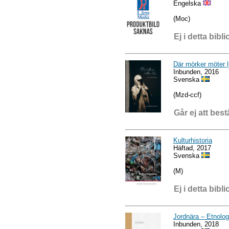
Engelska
(Moc)
Ej i detta bibli
Där mörker möter lj
Inbunden, 2016
Svenska
(Mzd-ccf)
Går ej att best
Kulturhistoria
Häftad, 2017
Svenska
(M)
Ej i detta bibli
Jordnära – Etnolog
Inbunden, 2018