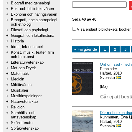
+
Biografi med genealogi
+
Bok- och biblioteksväsen
+
Ekonomi och näringsväsen
Sida 40 av 40
+
Etnografi, socialantropologi
och etnologi
Visa endast bibliotekets böcker
+
Filosofi och psykologi
+
Geografi och lokalhistoria
+
Historia
+
Idrott, lek och spel
« Förgående
1
2
3
+
Konst, musik, teater, film
och fotokonst
+
Litteraturvetenskap
Ord om sed - hedni
+
Mat och Dryck
Rehbinder
Häftad, 2010
+
Matematik
Svenska
+
Medicin
+
Militärväsen
(Mz)
+
Musikalier
+
Musikinspelningar
Går ej att best
+
Naturvetenskap
+
Religion
Där renflocken drar
+
Samhälls- och
Kuhmunen, Ewa Lj
rättsvetenskap
Häftad, 2010
+
Skönlitteratur
Svenska
+
Språkvetenskap