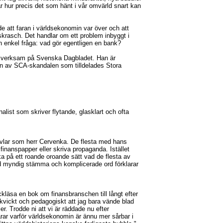
 hur precis det som hänt i vår omvärld snart kan
e att faran i världsekonomin var över och att
skrasch. Det handlar om ett problem inbyggt i
n enkel fråga: vad gör egentligen en bank?
t, verksam på Svenska Dagbladet. Han är
ngen av SCA-skandalen som tilldelades Stora
list som skriver flytande, glasklart och ofta
murvlar som herr Cervenka. De flesta med hans
finanspapper eller skriva propaganda. Istället
a på ett roande oroande sätt vad de flesta av
d myndig stämma och komplicerade ord förklarar
äckläsa en bok om finansbranschen till långt efter
, kvickt och pedagogiskt att jag bara vände blad
er. Trodde ni att vi är räddade nu efter
rar varför världsekonomin är ännu mer sårbar i