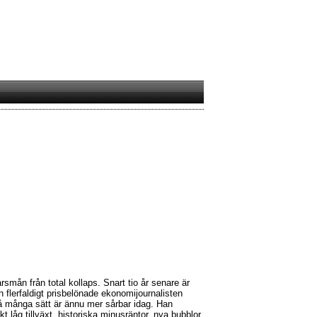
rsmån från total kollaps. Snart tio år senare är
n flerfaldigt prisbelönade ekonomijournalisten
 många sätt är ännu mer sårbar idag. Han
kt låg tillväxt, historiska minusräntor, nya bubblor