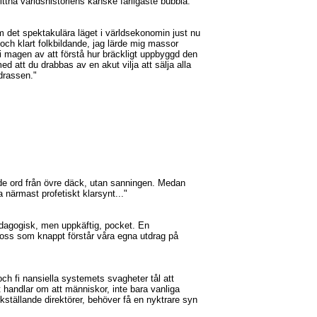
ttna världshistoriens kanske farligaste bubbla."
m det spektakulära läget i världsekonomin just nu
och klart folkbildande, jag lärde mig massor
 i magen av att förstå hur bräckligt uppbyggd den
ed att du drabbas av en akut vilja att sälja alla
drassen."
nde ord från övre däck, utan sanningen. Medan
närmast profetiskt klarsynt..."
edagogisk, men uppkäftig, pocket. En
r oss som knappt förstår våra egna utdrag på
ch fi nansiella systemets svagheter tål att
 handlar om att människor, inte bara vanliga
kställande direktörer, behöver få en nyktrare syn