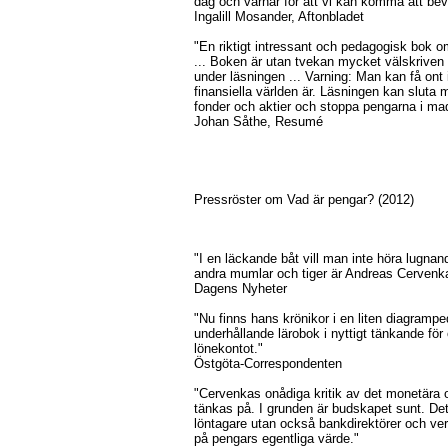
dag och varnar för att vi kan komma att bevi
Ingalill Mosander, Aftonbladet
"En riktigt intressant och pedagogisk bok o
... Boken är utan tvekan mycket välskriven 
under läsningen ... Varning: Man kan få ont
finansiella världen är. Läsningen kan sluta m
fonder och aktier och stoppa pengarna i ma
Johan Såthe, Resumé
Pressröster om Vad är pengar? (2012)
"I en läckande båt vill man inte höra lugna
andra mumlar och tiger är Andreas Cervenka 
Dagens Nyheter
"Nu finns hans krönikor i en liten diagramp
underhållande lärobok i nyttigt tänkande fö
lönekontot."
Östgöta-Correspondenten
"Cervenkas onådiga kritik av det monetära o
tänkas på. I grunden är budskapet sunt. Det
löntagare utan också bankdirektörer och ver
på pengars egentliga värde."