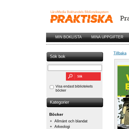
MIN BOKLISTA
MINA UPPGIFTER
Tillbaka
Sök bok
Visa endast bibliotekets
böcker
Kategorier
Böcker
+
Allmänt och blandat
+
Arkeologi