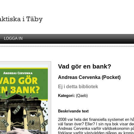
LOGGA IN
Vad gör en bank?
Andreas Cervenka (Pocket)
Ej i detta bibliotek
Kategori:
(Qaeb)
Beskrivande text
2008 var hela det finansiella systemet en hå
väl faran över? Eller? I sin nya bok visar de
Andreas Cervenka varför världsekonomin på
förklarar varför västvärlden plågas av kronis