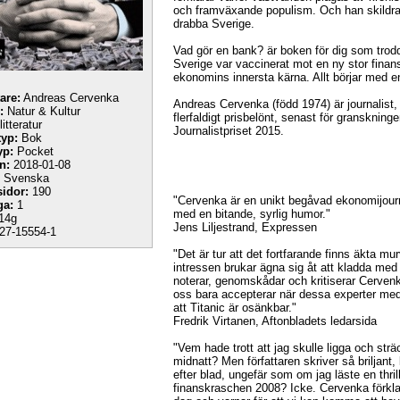
och framväxande populism. Och han skildrar
drabba Sverige.
Vad gör en bank? är boken för dig som trodd
Sverige var vaccinerat mot en ny stor finan
ekonomins innersta kärna. Allt börjar med e
tare:
Andreas Cervenka
Andreas Cervenka (född 1974) är journalis
:
Natur & Kultur
flerfaldigt prisbelönt, senast för granskni
itteratur
Journalistpriset 2015.
yp:
Bok
yp:
Pocket
n:
2018-01-08
Svenska
sidor:
190
"Cervenka är en unikt begåvad ekonomijourna
ga:
1
med en bitande, syrlig humor."
14g
Jens Liljestrand, Expressen
27-15554-1
"Det är tur att det fortfarande finns äkta 
intressen brukar ägna sig åt att kladda med 
noterar, genomskådar och kritiserar Cervenk
oss bara accepterar när dessa experter me
att Titanic är osänkbar."
Fredrik Virtanen, Aftonbladets ledarsida
"Vem hade trott att jag skulle ligga och str
midnatt? Men författaren skriver så briljant
efter blad, ungefär som om jag läste en thrill
finanskraschen 2008? Icke. Cervenka förkla