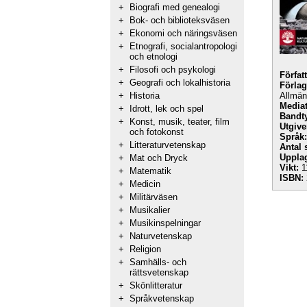
+
Biografi med genealogi
+
Bok- och biblioteksväsen
+
Ekonomi och näringsväsen
+
Etnografi, socialantropologi
och etnologi
+
Filosofi och psykologi
Förfat
+
Geografi och lokalhistoria
Förlag
+
Historia
Allmänl
Mediat
+
Idrott, lek och spel
Bandt
+
Konst, musik, teater, film
Utgive
och fotokonst
Språk:
+
Litteraturvetenskap
Antal 
Uppla
+
Mat och Dryck
Vikt:
1
+
Matematik
ISBN:
+
Medicin
+
Militärväsen
+
Musikalier
+
Musikinspelningar
+
Naturvetenskap
+
Religion
+
Samhälls- och
rättsvetenskap
+
Skönlitteratur
+
Språkvetenskap