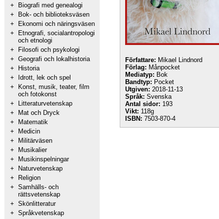
+
Biografi med genealogi
+
Bok- och biblioteksväsen
+
Ekonomi och näringsväsen
+
Etnografi, socialantropologi
och etnologi
+
Filosofi och psykologi
+
Geografi och lokalhistoria
Författare:
Mikael Lindnord
Förlag:
Månpocket
+
Historia
Mediatyp:
Bok
+
Idrott, lek och spel
Bandtyp:
Pocket
+
Konst, musik, teater, film
Utgiven:
2018-11-13
och fotokonst
Språk:
Svenska
+
Litteraturvetenskap
Antal sidor:
193
Vikt:
118g
+
Mat och Dryck
ISBN:
7503-870-4
+
Matematik
+
Medicin
+
Militärväsen
+
Musikalier
+
Musikinspelningar
+
Naturvetenskap
+
Religion
+
Samhälls- och
rättsvetenskap
+
Skönlitteratur
+
Språkvetenskap