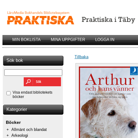
MIN BOKLISTA
MINA UPPGIFTER
LOGGA IN
Tillbaka
Sök bok
Visa endast bibliotekets
böcker
Kategorier
Böcker
+
Allmänt och blandat
+
Arkeologi