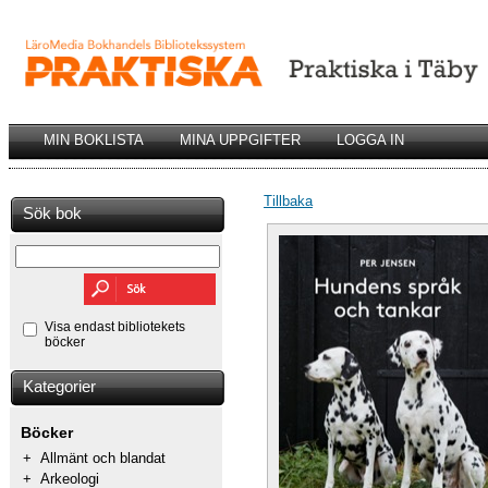
MIN BOKLISTA
MINA UPPGIFTER
LOGGA IN
Tillbaka
Sök bok
Visa endast bibliotekets
böcker
Kategorier
Böcker
+
Allmänt och blandat
+
Arkeologi