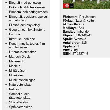
+
Biografi med genealogi
+
Bok- och biblioteksväsen
+
Ekonomi och näringsväsen
+
Etnografi, socialantropologi
Författare:
Per Jensen
och etnologi
Förlag:
Natur & Kultur
Allmänlitteratur
+
Filosofi och psykologi
Mediatyp:
Bok
+
Geografi och lokalhistoria
Bandtyp:
Inbunden
+
Historia
Utgiven:
2021-06-12
+
Idrott, lek och spel
Språk:
Svenska
Antal sidor:
215
+
Konst, musik, teater, film
Upplaga:
1
och fotokonst
Vikt:
728g
+
Litteraturvetenskap
ISBN:
27-17274-6
+
Mat och Dryck
+
Matematik
+
Medicin
+
Militärväsen
+
Musikalier
+
Musikinspelningar
+
Naturvetenskap
+
Religion
+
Samhälls- och
rättsvetenskap
+
Skönlitteratur
+
Språkvetenskap